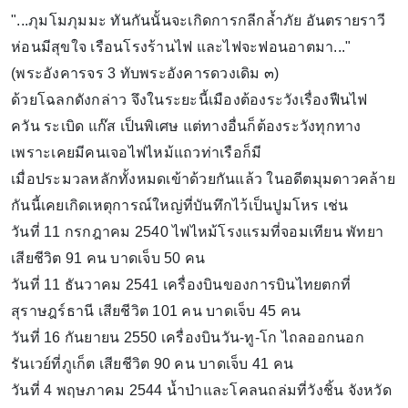
"...ภุมโมภุมมะ ทันกันนั้นจะเกิดการกลีกล้ำภัย อันตรายราวี
ห่อนมีสุขใจ เรือนโรงร้านไฟ และไฟจะฟอนอาตมา..."
(พระอังคารจร 3 ทับพระอังคารดวงเดิม ๓)
ด้วยโฉลกดังกล่าว จึงในระยะนี้เมืองต้องระวังเรื่องฟืนไฟ
ควัน ระเบิด แก๊ส เป็นพิเศษ แต่ทางอื่นก็ต้องระวังทุกทาง
เพราะเคยมีคนเจอไฟไหม้แถวท่าเรือก็มี
เมื่อประมวลหลักทั้งหมดเข้าด้วยกันแล้ว ในอดีตมุมดาวคล้าย
กันนี้เคยเกิดเหตุการณ์ใหญ่ที่บันทึกไว้เป็นปูมโหร เช่น
วันที่ 11 กรกฎาคม 2540 ไฟไหม้โรงแรมที่จอมเทียน พัทยา
เสียชีวิต 91 คน บาดเจ็บ 50 คน
วันที่ 11 ธันวาคม 2541 เครื่องบินของการบินไทยตกที่
สุราษฎร์ธานี เสียชีวิต 101 คน บาดเจ็บ 45 คน
วันที่ 16 กันยายน 2550 เครื่องบินวัน-ทู-โก ไถลออกนอก
รันเวย์ที่ภูเก็ต เสียชีวิต 90 คน บาดเจ็บ 41 คน
วันที่ 4 พฤษภาคม 2544 น้ำป่าและโคลนถล่มที่วังชิ้น จังหวัด