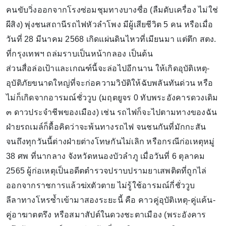
คนขับวิ่งออกจากโรงซ่อมชุมทางบางซื่อ (ลืมดับเครื่อง ไม่ใช่
ผีสิง) พุ่งชนสถานีรถไฟหัวลำโพง มีผู้เสียชีวิต 5 คน หรือเมื่อ
วันที่ 28 มีนาคม 2568 เกิดแผ่นดินไหวที่เมียนมา แต่ตึก สตง.
ที่กรุงเทพฯ ถล่มราบเป็นหน้ากลอง เป็นต้น
ส่วนสื่อล่อเป้าและเกณฑ์นี้จะล่อไปอีกนาน ให้เกิดอุบัติเหตุ-
อุบัติภัยขนาดใหญ่ที่จะก่อความวิบัติให้ฉับพลันทันด่วน หรือ
ไม่ก็เกิดจากอารมณ์ชั่ววูบ (มฤตยูจร 0 ทับพระอังคารดวงเดิม
๓ ดาวประจำชีพของเมือง) เช่น รถไฟก็จะไปตามทางของฉัน
ฝ่ายรถเมล์ก็ดื้อคิดว่าจะพ้นทางรถไฟ จนชนกันที่มักกะสัน
จนถึงทุกวันนี้ต่างฝ่ายต่างโทษกันไม่เลิก หรือกรณีก่อเหตุหมู่
38 ศพ ที่นากลาง จังหวัดหนองบัวลำภู เมื่อวันที่ 6 ตุลาคม
2565 ผู้ก่อเหตุเป็นอดีตตำรวจปราบปรามยาเสพติดที่ถูกไล่
ออกจากราชการแล้วฆ่xตัวตาย ไม่รู้ใช้อารมณ์กี่ชั่ววูบ
ลีลาทางโหรซ้ำเข้ามาสองระยะนี้ คือ คาวคู่อุบัติเหตุ-คู่แค้น-
คู่อาฆาตตรึง หรือสมาสัปต์ในดวงชะตาเมือง (พระอังคาร