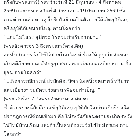
ตรึงกับพระเสาร์) ระหว่างวันที่ 21 มิถุนายน - 4 สิงหาคม
2569 และระหว่างวันที่ 4 สิงหาคม - 19 กันยายน 2569 ซึ่ง
ตามตำราแล้ว ดาวคู่นี้ตรึงกันล้วนเป็นตัวการให้เกิดอุบัติเหตุ
หรืออุบัติภัยขนาดใหญ่ ตามโฉลกว่า
"...ภุมโมโสระ อุปัทวะ โรครุมกำเริบอาตมา..."
(พระอังคารจร 3 ถึงพระเสาร์ดวงเดิม)
อีกทั้งเกิดการเจ็บไข้ได้ป่วยในเมือง มีเรื่องให้สูญเสียเงินทอง
เกิดคดีถ้อยความ มีศัตรูอุปสรรคคอยก่อกวน เหยียดหยาม ยั่ว
ยุกัน ตามโฉลกว่า
"...เกิดการกลีการณ์ ปรปักษ์จะบีฑา นัยหนึ่งจตุบาทว์ ทวิบาท
และเขี้ยวงา ระมัดระวังอา สรพิษจะทำเข็ญ..."
(พระเสาร์จร 7 ถึงพระอังคารดวงเดิม ๓)
ซ้ำด้วยระยะนี้ยังมีเกณฑ์อุบัติเหตุ อุบัติภัยใหญ่รอเกิดอีกหนึ่ง
ปรากฏการณ์ซ้อนเข้ามา คือ ให้ระวังภัยอันตรายจะเกิด ระวัง
ไฟไหม้บ้านเรือน และถ้าเป็นคนต้องระวังไฟไหม้ตัวเอง ตาม
โฉลกว่า