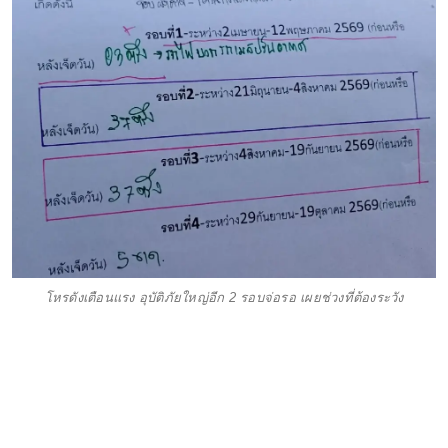
โหรดังเตือนแรง อุบัติภัยใหญ่อีก 2 รอบจ่อรอ เผยช่วงที่ต้องระวัง