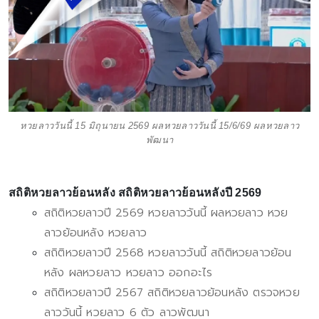
หวยลาววันนี้ 15 มิถุนายน 2569 ผลหวยลาววันนี้ 15/6/69 ผลหวยลาว
พัฒนา
สถิติหวยลาวย้อนหลัง สถิติหวยลาวย้อนหลังปี 2569
สถิติหวยลาวปี 2569 หวยลาววันนี้ ผลหวยลาว หวย
ลาวย้อนหลัง หวยลาว
สถิติหวยลาวปี 2568 หวยลาววันนี้ สถิติหวยลาวย้อน
หลัง ผลหวยลาว หวยลาว ออกอะไร
สถิติหวยลาวปี 2567 สถิติหวยลาวย้อนหลัง ตรวจหวย
ลาววันนี้ หวยลาว 6 ตัว ลาวพัฒนา