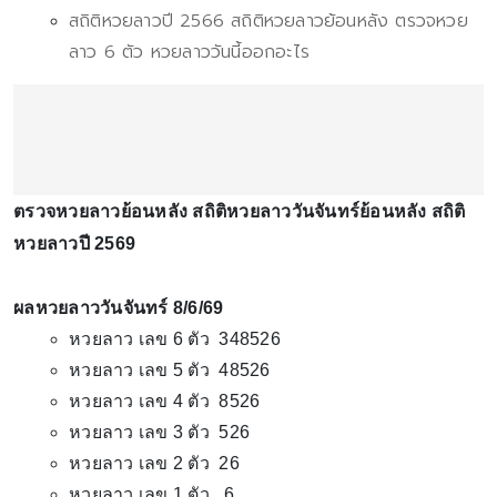
สถิติหวยลาวปี 2566 สถิติหวยลาวย้อนหลัง ตรวจหวย
ลาว 6 ตัว หวยลาววันนี้ออกอะไร
ตรวจหวยลาวย้อนหลัง สถิติหวยลาววันจันทร์ย้อนหลัง สถิติ
หวยลาวปี 2569
ผลหวยลาววันจันทร์ 8/6/69
หวยลาว เลข 6 ตัว 348526
หวยลาว เลข 5 ตัว 48526
หวยลาว เลข 4 ตัว 8526
หวยลาว เลข 3 ตัว 526
หวยลาว เลข 2 ตัว 26
หวยลาว เลข 1 ตัว 6