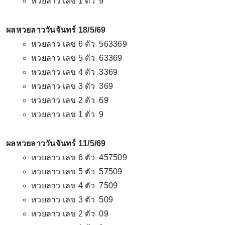
หวยลาว เลข 1 ตัว 9
ผลหวยลาววันจันทร์ 18/5/69
หวยลาว เลข 6 ตัว 563369
หวยลาว เลข 5 ตัว 63369
หวยลาว เลข 4 ตัว 3369
หวยลาว เลข 3 ตัว 369
หวยลาว เลข 2 ตัว 69
หวยลาว เลข 1 ตัว 9
ผลหวยลาววันจันทร์ 11/5/69
หวยลาว เลข 6 ตัว 457509
หวยลาว เลข 5 ตัว 57509
หวยลาว เลข 4 ตัว 7509
หวยลาว เลข 3 ตัว 509
หวยลาว เลข 2 ตัว 09