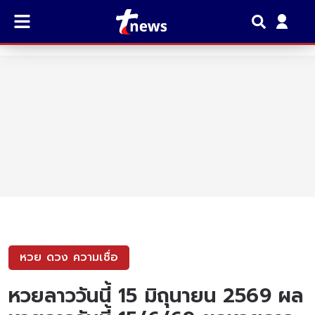
หวย ดวง ความเชื่อ
หวยลาววันนี้ 15 มิถุนายน 2569 ผล