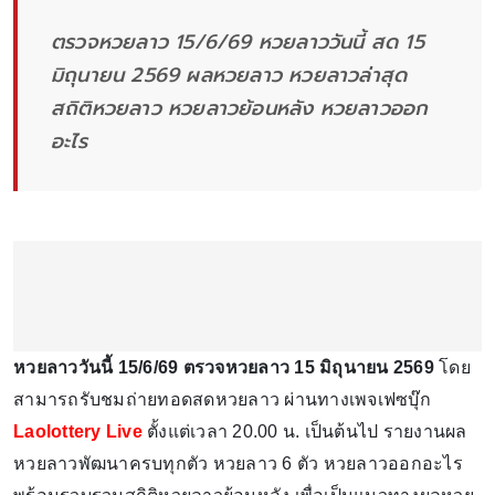
ตรวจหวยลาว 15/6/69 หวยลาววันนี้ สด 15
มิถุนายน 2569 ผลหวยลาว หวยลาวล่าสุด
สถิติหวยลาว หวยลาวย้อนหลัง หวยลาวออก
อะไร
หวยลาววันนี้ 15/6/69
ตรวจหวยลาว 15 มิถุนายน 2569
โดย
สามารถรับชมถ่ายทอดสดหวยลาว ผ่านทางเพจเฟซบุ๊ก
Laolottery Live
ตั้งแต่เวลา 20.00 น. เป็นต้นไป รายงานผล
หวยลาวพัฒนาครบทุกตัว หวยลาว 6 ตัว หวยลาวออกอะไร