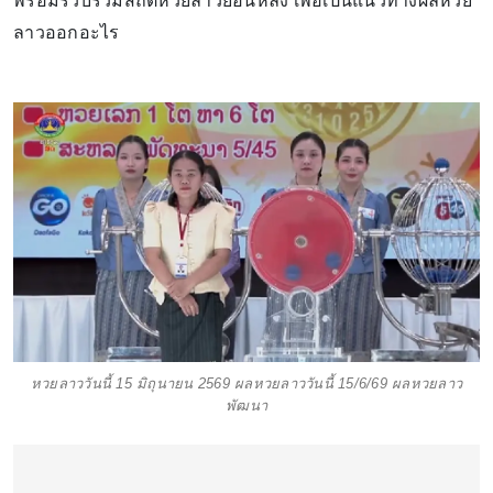
พร้อมรวบรวมสถิติหวยลาวย้อนหลัง เพื่อเป็นแนวทางผลหวย
ลาวออกอะไร
หวยลาววันนี้ 15 มิถุนายน 2569 ผลหวยลาววันนี้ 15/6/69 ผลหวยลาว
พัฒนา