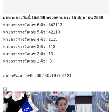
ผลหวยลาววันนี้ 15/6/69 ตรวจหวยลาว 15 มิถุนายน 2569
หวยลาวรางวัลเลข 6 ตัว : 842113
หวยลาวรางวัลเลข 5 ตัว : 42113
หวยลาวรางวัลเลข 4 ตัว : 2113
หวยลาวรางวัลเลข 3 ตัว : 113
หวยลาวรางวัลเลข 2 ตัว : 13
หวยลาวรางวัลเลข 1 ตัว : 3
สลากพัฒนา 5/45 : 36 / 30 /19 / 03 / 21
X