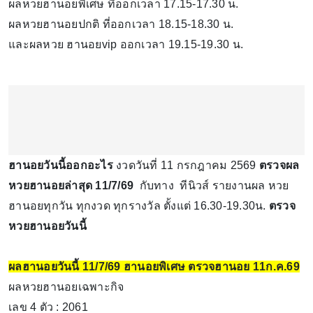
ผลหวยฮานอยพิเศษ ที่ออกเวลา 17.15-17.30 น.
ผลหวยฮานอยปกติ ที่ออกเวลา 18.15-18.30 น.
และผลหวย ฮานอยvip ออกเวลา 19.15-19.30 น.
ฮานอยวันนี้ออกอะไร
งวดวันที่ 11 กรกฎาคม 2569
ตรวจผล
หวยฮานอยล่าสุด 11/7/69
กับทาง ทีนิวส์ รายงานผล หวย
ฮานอยทุกวัน ทุกงวด ทุกรางวัล ตั้งแต่ 16.30-19.30น.
ตรวจ
หวยฮานอยวันนี้
ผลฮานอยวันนี้ 11/7/69 ฮานอยพิเศษ ตรวจฮานอย 11ก.ค.69
ผลหวยฮานอยเฉพาะกิจ
เลข 4 ตัว : 2061