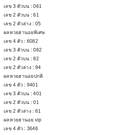
เลข 3 ตัวบน : 061
เลข 2 ตัวบน : 61
เลข 2 ตัวล่าง : 05
ผลหวยฮานอยพิเศษ
เลข 4 ตัว : 6082
เลข 3 ตัวบน : 082
เลข 2 ตัวบน : 82
เลข 2 ตัวล่าง : 94
ผลหวยฮานอยปกติ
เลข 4 ตัว : 9401
เลข 3 ตัวบน : 401
เลข 2 ตัวบน : 01
เลข 2 ตัวล่าง : 61
ผลหวยฮานอย vip
เลข 4 ตัว : 3646