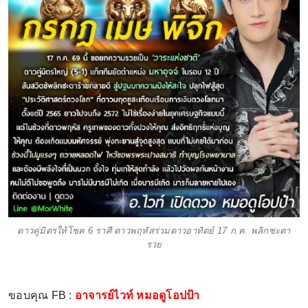
ดาวคู่มิตรให้โชค 6 ราศี ดาวพฤหัสร่วมดาวอาทิตย์ 17 ก.ค. พลิกชะตา
รวย
ขอบคุณ FB :
อาจารย์ไวท์ หมอดูโอปป้า