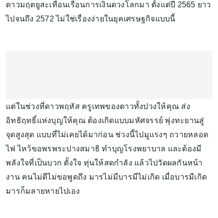
ดาวมฤตยูสะเทือนเรือนการเงินดวงโลกมา ตั้งแต่ปี 2565 ยาว
ไปจนถึง 2572 ไม่ใช่เรื่องง่ายในยุคเศรษฐกิจแบบนี้
แต่ในช่วงที่ดาวพฤหัส ครูเทพของดาวทั้งปวงให้คุณ ส่ง
อิทธิฤทธิ์แห่งบุญให้คุณ ต้องเกิดแบบมหัศจรรย์ พุ่งทะยานสู่
จุดสูงสุด แบบที่ไม่เคยได้มาก่อน ช่วงนี้ไปมูแรงๆ ถวายหลอด
ไฟ ไหว้ขอพรพระปางสมาธิ ทำบุญโรงพยาบาล และต้องมี
พลังใจที่เป็นบวก ตั้งใจ ทุ่นให้สดกำลัง แล้วไปวัดผลกันหน้า
งาน คนไม่ดีไม่ขอพูดถึง มารไม่มีบารมีไม่เกิด เมื่อบารมีเกิด
มารก็มลายหายไปเอง