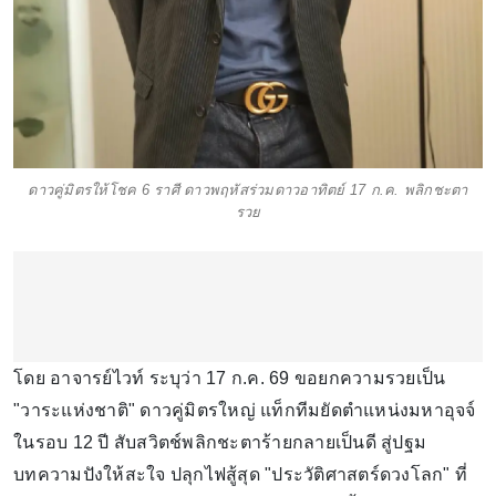
ดาวคู่มิตรให้โชค 6 ราศี ดาวพฤหัสร่วมดาวอาทิตย์ 17 ก.ค. พลิกชะตา
รวย
โดย อาจารย์ไวท์ ระบุว่า 17 ก.ค. 69 ขอยกความรวยเป็น
"วาระแห่งชาติ" ดาวคู่มิตรใหญ่ แท็กทีมยัดตำแหน่งมหาอุจจ์
ในรอบ 12 ปี สับสวิตช์พลิกชะตาร้ายกลายเป็นดี สู่ปฐม
บทความปังให้สะใจ ปลุกไฟสู้สุด "ประวัติศาสตร์ดวงโลก" ที่