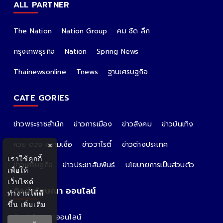
ALL PARTNER
The Nation
Nation Group
คม ชัด ลึก
กรุงเทพธุรกิจ
Nation
Spring News
Thainewsonline
Tnews
ฐานเศรษฐกิจ
CATE GORIES
ข่าวพระราชสำนัก
ข่าวการเมือง
ข่าวสังคม
ข่าวบันเทิง
หวย ดวง ความเชื่อ
ข่าววาไรตี้
ข่าวต่างประเทศ
×
เราใช้คุกกี้
ข่าวเศรษฐกิจ
ข่าวประชาสัมพันธ์
นโยบายการเป็นส่วนตัว
เพื่อให้
เว็บไซต์
ติดต่อโฆษณา ออนไลน์
ทำงานได้ดี
ขึ้น
เพิ่มเติม
ติดต่อโฆษณาออนไลน์