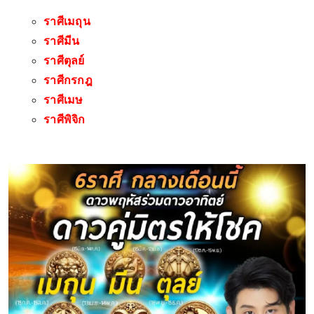
ราศีเมถุน
ราศีมีน
ราศีตุลย์
ราศีกรกฎ
ราศีเมษ
ราศีพิจิก