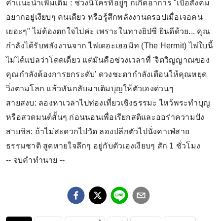
คำแนะนำเพิ่มเติม : ช่วงนี้ใครที่อยู่ๆ ก็เกิดอาการ "เบื่อสังคม
อยากอยู่เงียบๆ คนเดียว หรือรู้สึกพลังงานดรอปเมื่อเจอคน
เยอะๆ" ไม่ต้องตกใจไปค่ะ เพราะในทางยิปซี ยินดีด้วย... คุณ
กำลังได้รับพลังงานจาก ไพ่เดอะเฮอมิท (The Hermit) ไพ่ใบนี้
ไม่ได้แปลว่าโดดเดี่ยว แต่มันคือช่วงเวลาที่ 'จิตวิญญาณของ
คุณกำลังต้องการยกระดับ' ดวงชะตากำลังเตือนให้คุณหยุด
วิ่งตามโลก แล้วหันกลับมาเติมบุญให้ตัวเองด่วนๆ
สายสงบ: ลองหาเวลาไปท่องเที่ยวเชิงธรรมะ ไหว้พระทำบุญ
หรือสวดมนต์สั้นๆ ก่อนนอนเพื่อเรียกสติและออร่าความปัง
สายชิล: ถ้าไม่สะดวกไปวัด ลองปลีกตัวไปนั่งคาเฟ่สาย
ธรรมชาติ สูดหายใจลึกๆ อยู่กับตัวเองเงียบๆ สัก 1 ชั่วโมง
-- จบคำทำนาย --