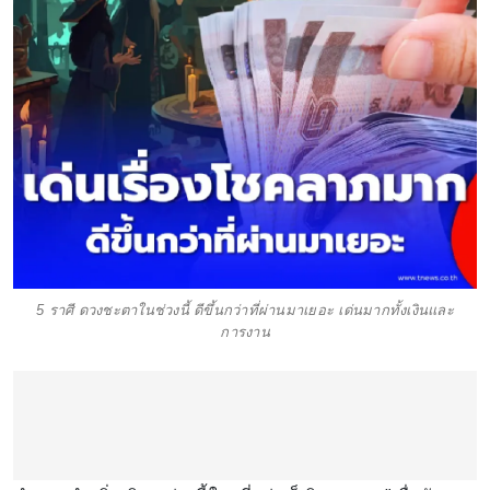
5 ราศี ดวงชะตาในช่วงนี้ ดีขึ้นกว่าที่ผ่านมาเยอะ เด่นมากทั้งเงินและ
การงาน