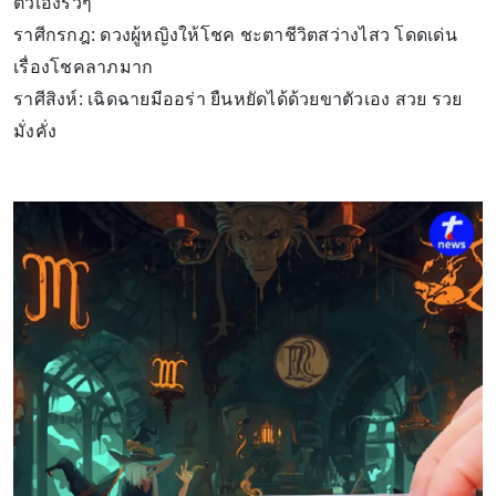
ตัวเองรัวๆ
ราศีกรกฎ: ดวงผู้หญิงให้โชค ชะตาชีวิตสว่างไสว โดดเด่น
เรื่องโชคลาภมาก
ราศีสิงห์: เฉิดฉายมีออร่า ยืนหยัดได้ด้วยขาตัวเอง สวย รวย
มั่งคั่ง