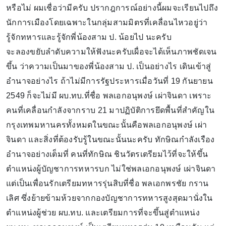
หรือไม่ ผมเชื่อว่ามีครับ ปรากฎการณ์อย่างนี้ผมจะเรียนไปถึง
นักการเมืองโดยเฉพาะในกลุ่มสามมิตรที่เคลื่อนไหวอยู่ว่า
รู้จักทหารและรู้จักพี่น้องสาม ป. น้อยไป นะครับ
จะลองขยับลำดับความให้ฟังนะครับเผื่อจะได้เห็นภาพชัดเจน
ขึ้น ว่าความเป็นมาของพี่น้องสาม ป. เป็นอย่างไร เดินเข้าสู่
อำนาจอย่างไร ถ้าไม่มีการรัฐประหารเมื่อวันที่ 19 กันยายน
2549 ก็จะไม่มี ผบ.ทบ.ที่ชื่อ พลเอกอนุพงษ์ เผ่าจินดา เพราะ
คนที่เคลื่อนกำลังจากราบ 21 มาปฏิบัติการยึดพื้นที่สำคัญใน
กรุงเทพมหานครทั้งหมดในขณะนั้นคือพลเอกอนุพงษ์ เผ่า
จินดา และสิ่งที่ต้องรับรู้ในขณะนั้นนะครับ ทักษิณกำลังเรือง
อำนาจอย่างเต็มที่ คนที่ทักษิณ ชินวัตรเตรียมไว้ที่จะให้ขึ้น
ตำแหน่งผู้บัญชาการทหารบก ไม่ใช่พลเอกอนุพงษ์ เผ่าจินดา
แต่เป็นเพื่อนรักเตรียมทหารรุ่นสิบที่ชื่อ พลเอกพรชัย กราน
เลิศ ซึ่งย้ายข้ามห้วยจากกองบัญชาการทหารสูงสุดมานั่งใน
ตำแหน่งผู้ช่วย ผบ.ทบ. และเตรียมการที่จะขึ้นสู่ตำแหน่ง