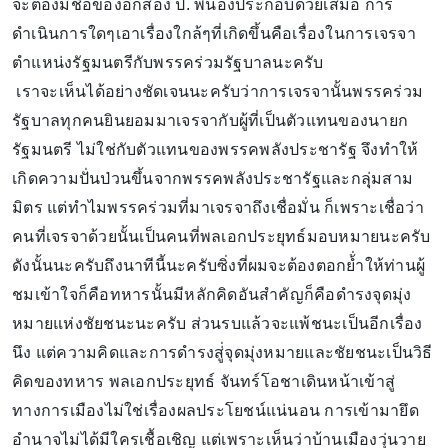
จะต้องมีชื่อของอีกสอง ป. พี่น้องประกอบด้วยเสมอ การ
ดำเนินการใดๆเอาเรื่องใกล้ๆที่เกิดขึ้นคือเรื่องในการเจรจา
ตำแหน่งรัฐมนตรีกับพรรคร่วมรัฐบาลนะครับ
เราจะเห็นได้อย่างชัดเจนนะครับว่าการเจรจานั้นพรรคร่วม
รัฐบาลทุกคนยินยอมมาเจรจากับผู้ที่เป็นตัวแทนของนายก
รัฐมนตรี ไม่ใช่กับตัวแทนของพรรคพลังประชารัฐ จึงทำให้
เกิดความปั่นป่วนขึ้นจากพรรคพลังประชารัฐและกลุุ่มสาม
มิตร แต่ทำไมพรรคร่วมที่มาเจรจาถึงเชื่อมั่น ก็เพราะเชื่อว่า
คนที่เจรจาด้วยนั้นเป็นคนที่พลเอกประยุทธ์มอบหมายนะครับ
ดังนั้นนะครับถึงนาทีนี้นะครับซิ่งที่ผมจะต้องตอกย้่ำให้ท่านผู้
ชมเข้าใจก็คือทหารนั้นมีหลักคิดอันสำคัญก็คือดำรงจุดมุ่ง
หมายแห่งชัยชนะนะครับ ส่วนรบแล้วจะแพ้ชนะเป็นอีกเรื่อง
นึง แต่ความคิดและการดำรงสู่่จุดมุ่งหมายและชัยชนะเป็นวิธี
คิดของทหาร พลเอกประยุทธ์ จันทร์โอชาเดินหน้าเข้าสู่
ทางการเมืองไม่ใช่เรื่องผลประโยชน์แน่นอน การเข้ามายึด
อำนาจไม่ได้มีใครเชื้อเชิญ แต่เพราะเห็นว่าบ้านเมืองวุ่นวาย