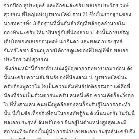
จากป๊อก สู่ประยุทธ์ และอีกคนล่ะครับ พลเอกประวิตร วงษ์
สุวรรณ พี่ใหญ่แห่งบูรพาพยัคฆ์ ราบ 21 ซึ่งเป็นรากฐานของ
นายทหารทั้ง 3 คือฐานที่มั่นอันสำคัญที่พลิกดุลอำนาจใน
กองทัพนะครับให้มายืนอยู่กับพี่น้องสาม ป. ดังนั้นการเจริญ
เติบโตของพลเอกอนุพงษ์ เผ่าจินดา และพลเอกประยุทธ์
จันทร์โอชา ล้วนอยู่ภายใต้การดูแลของพี่ใหญ่ที่ชื่อ พลเอก
ประวิตร วงษ์สุวรรณ
ซึ่งก่อนหน้านี้ดำรงตำแหน่งผู้บัญชาการทหารบกมาก่อน ดัง
นั้นนะครับความสัมพันธ์ของพี่น้องสาม ป. บูรพาพยัคฆ์นะ
ครับต้องพูดว่าไม่ใช่เป็นความสัมพันธ์ปกติธรรมดา แต่คือพี่
น้องที่ร่วมเป็นร่วมตายนะครับ คนหนึ่งคิด ความคิดก็จะวิ่งต่อ
ไปที่ทั้งสามคน คนหนึ่งพูดอีกสองคนก็จะรับรู้ในการกระทำ
นั้น นี่เป็นข้อเท็จจริงที่คนในกองทัพรู้กัน ดังนั้นนะครับในวันนี้
พลเอกประยุทธ์ จันทร์โอชา ยืนอยู่ในตำแหน่งสูงสุดและมี
สถานะที่จะต้องเป็นผู้นำ การนำของพลเอกประยุทธ์นะครับจึง