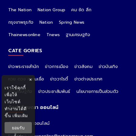
The Nation
Nation Group
คม ชัด ลึก
กรุงเทพธุรกิจ
Nation
Spring News
Thainewsonline
Tnews
ฐานเศรษฐกิจ
CATE GORIES
ข่าวพระราชสำนัก
ข่าวการเมือง
ข่าวสังคม
ข่าวบันเทิง
หวย ดวง ความเชื่อ
ข่าววาไรตี้
ข่าวต่างประเทศ
×
เราใช้คุกกี้
ข่าวเศรษฐกิจ
ข่าวประชาสัมพันธ์
นโยบายการเป็นส่วนตัว
เพื่อให้
เว็บไซต์
ติดต่อโฆษณา ออนไลน์
ทำงานได้ดี
ขึ้น
เพิ่มเติม
ติดต่อโฆษณาออนไลน์
ยอมรับ
คุณอ้อ