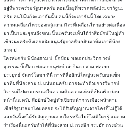
อยู่ที่พรรคร่วมรัฐบาลครับ ตอนนี้อยู่ที่พรรคพลังประชารัฐนะ
ครับ คนโน้นก็จะเอาอันนั้น คนนี้ก็จะเอาอันนี้ โดยเฉพาะ
ความเคลื่อนไหวของกลุ่มสามมิตรที่เคลื่อนไหวอย่างต่อเนื่อง
มาเป็นระยะๆจนถึงขณะนี้นะครับจะเห็นได้ว่าสื่อยักษ์ใหญ่หัว
เขียวนะครับซึ่งเคยสนับสนุนรัฐบาลหันกลับมาทิ่มเอาพี่น้อง
สาม ป.
ใครล่ะครับ พี่น้องสาม ป. บิ๊กป้อม พลเอกประวิตร วงษ์
สุวรรณ บิ๊กป๊อก พลเอกอนุพงษ์ เผ่าจินดา สาม พลเอก
ประยุทธ์ จันทร์โอชา ทีนี้ การที่สื่อยักษ์ใหญ่นะครับเบนเข็ม
มาทิ่มพี่น้องสาม ป. แน่นอนครับ อาจจะทำด้วยการวิพากษ์
วิจารณ์ไปตามกระแสในความคิดความเห็นที่เป็นจริง ก่อน
หน้านี้นะครับ สื่อยักษ์ใหญ่หัวเขียวหน้าการเมืองหน้าสาม
เชียร์รัฐบาลมาโดยตลอด จะได้รับสัญญาณจากใครก็ไม่รู้ได้
และวันนี้จะได้รับสัญญาณจากใครหรือไม่ก็ไม่มีใครรู้ แต่ถาม
ว่าเรื่องนี้นะครับทำให้พี่น้องสาม ป. กระอึก กระอัก กระอ่วน