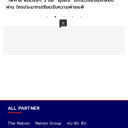
"ไพศาล"ลั่นตรงๆ 5 ข้อ "อุ๊งอิ๊ง" เปิดตัวรอบแรกสอบ
ผ่าน ใครประมาทเตรียมรับความพ่ายแพ้
ALL PARTNER
The Nation
Nation Group
คม ชัด ลึก