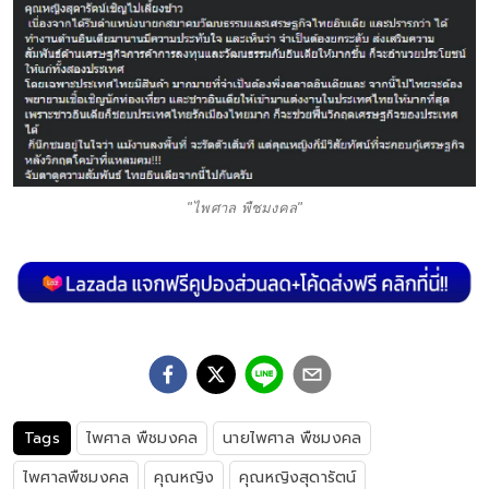
"ไพศาล พืชมงคล"
Tags
ไพศาล พืชมงคล
นายไพศาล พืชมงคล
ไพศาลพืชมงคล
คุณหญิง
คุณหญิงสุดารัตน์