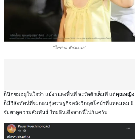
"ไพศาล พืชมงคล"
ก็นึกชมอยู่ในใจว่า แม้งานลงพื้นที่ จะรัดตัวเต็มที แต่
คุณหญิง
ก็มีวิสัยทัศน์ที่จะกอบกู้เศรษฐกิจหลังวิกฤตโคบ้าที่แหลมคม!!!
จับตาดูความสัมพันธ์ ไทยอินเดียจากนี้ไปกันครับ