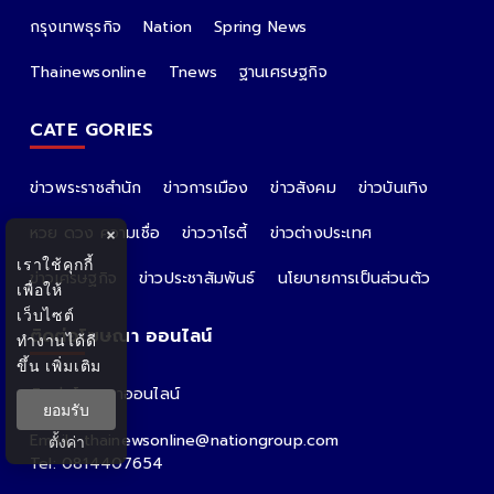
กรุงเทพธุรกิจ
Nation
Spring News
Thainewsonline
Tnews
ฐานเศรษฐกิจ
CATE GORIES
ข่าวพระราชสำนัก
ข่าวการเมือง
ข่าวสังคม
ข่าวบันเทิง
หวย ดวง ความเชื่อ
ข่าววาไรตี้
ข่าวต่างประเทศ
×
เราใช้คุกกี้
ข่าวเศรษฐกิจ
ข่าวประชาสัมพันธ์
นโยบายการเป็นส่วนตัว
เพื่อให้
เว็บไซต์
ติดต่อโฆษณา ออนไลน์
ทำงานได้ดี
ขึ้น
เพิ่มเติม
ติดต่อโฆษณาออนไลน์
ยอมรับ
คุณอ้อ
Email : thainewsonline@nationgroup.com
ตั้งค่า
Tel: 0814407654