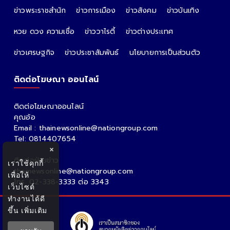
ข่าวพระราชสำนัก
ข่าวการเมือง
ข่าวสังคม
ข่าวบันเทิง
หวย ดวง ความเชื่อ
ข่าววาไรตี้
ข่าวต่างประเทศ
ข่าวเศรษฐกิจ
ข่าวประชาสัมพันธ์
นโยบายการเป็นส่วนตัว
ติดต่อโฆษณา ออนไลน์
ติดต่อโฆษณาออนไลน์
คุณอ้อ
Email : thainewsonline@nationgroup.com
Tel: 0814407654
×
ติดต่อฝ่ายข่าว
เราใช้คุกกี้
thainewsonline@nationgroup.com
เพื่อให้
โทร. 02-338-3333 ต่อ 3343
เว็บไซต์
ทำงานได้ดี
ขึ้น
เพิ่มเติม