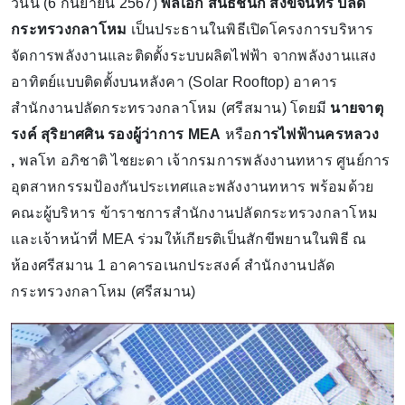
วันนี้ (6 กันยายน 2567)
พลเอก สนิธชนก สังขจันทร์ ปลัด
กระทรวงกลาโหม
เป็นประธานในพิธีเปิดโครงการบริหาร
จัดการพลังงานและติดตั้งระบบผลิตไฟฟ้า จากพลังงานแสง
อาทิตย์แบบติดตั้งบนหลังคา (Solar Rooftop) อาคาร
สำนักงานปลัดกระทรวงกลาโหม (ศรีสมาน) โดยมี
นายจาตุ
รงค์ สุริยาศศิน รองผู้ว่าการ MEA
หรือ
การไฟฟ้านครหลวง
,
พลโท อภิชาติ ไชยะดา เจ้ากรมการพลังงานทหาร ศูนย์การ
อุตสาหกรรมป้องกันประเทศและพลังงานทหาร พร้อมด้วย
คณะผู้บริหาร ข้าราชการสำนักงานปลัดกระทรวงกลาโหม
และเจ้าหน้าที่ MEA ร่วมให้เกียรติเป็นสักขีพยานในพิธี ณ
ห้องศรีสมาน 1 อาคารอเนกประสงค์ สำนักงานปลัด
กระทรวงกลาโหม (ศรีสมาน)