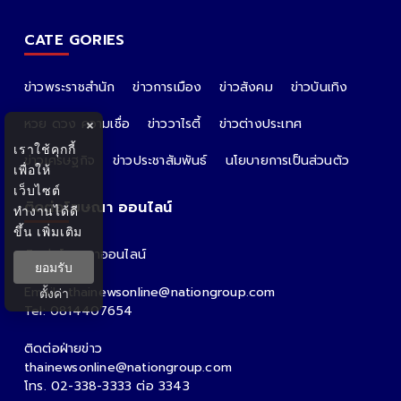
CATE GORIES
ข่าวพระราชสำนัก
ข่าวการเมือง
ข่าวสังคม
ข่าวบันเทิง
หวย ดวง ความเชื่อ
ข่าววาไรตี้
ข่าวต่างประเทศ
×
เราใช้คุกกี้
ข่าวเศรษฐกิจ
ข่าวประชาสัมพันธ์
นโยบายการเป็นส่วนตัว
เพื่อให้
เว็บไซต์
ติดต่อโฆษณา ออนไลน์
ทำงานได้ดี
ขึ้น
เพิ่มเติม
ติดต่อโฆษณาออนไลน์
ยอมรับ
คุณอ้อ
Email : thainewsonline@nationgroup.com
ตั้งค่า
Tel: 0814407654
ติดต่อฝ่ายข่าว
thainewsonline@nationgroup.com
โทร. 02-338-3333 ต่อ 3343