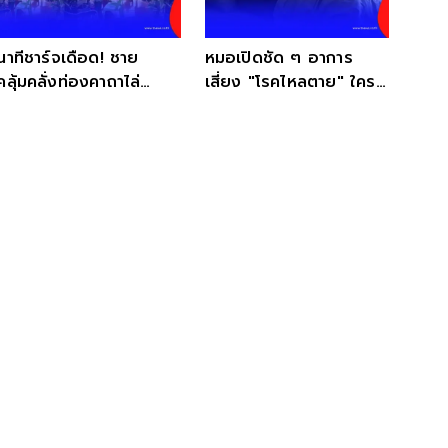
นาทีชาร์จเดือด! ชาย
หมอเปิดชัด ๆ อาการ
คลุ้มคลั่งท่องคาถาไล่
เสี่ยง "โรคไหลตาย" ใคร
ตำรวจ สุดท้ายจบไม่สวย
บ้างควรไปตรวจ?