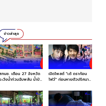
ข่าวล่าสุด
สทนช. เตือน 27 จังหวัด
เปิดโพสต์ "เต้ ดราก้อน
ระวังน้ำท่วมฉับพลัน น้ำป่า
ไฟว์" ก่อนหายตัวปริศนา
ไหลหลาก 6 - 9 ส.ค. 69
ไร้วี่แวว