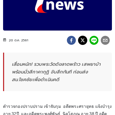
20 ต.ค. 2561
เสื่อมหนัก! รวบพระวัดดังลาดพร้าว เสพยาบ้า
พร้อมมั่วสีกาคากุฏิ จับสึกทันที ก่อนส่ง
สน.โชคชัยเพื่อดำเนินคดี
ตำรวจกองปราบปราม เข้าจับกุม อดีตพระศรายุทธ แจ้งบำรุง
อายุ 32ปี และอดีตพระพงศ์พันธุ์ นิลโสภณ อายุ 38 ปี อดีต