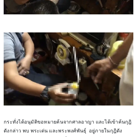
กระทั่งได้อนุมัติขอหมายค้นจากศาลอาญา และได้เข้าค้นกุฎิ
ดังกล่าว พบ พระเด่น และพระพงศ์พันธุ์ อยู่ภายในกุฎิดัง