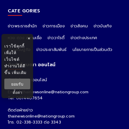
CATE GORIES
ข่าวพระราชสำนัก
ข่าวการเมือง
ข่าวสังคม
ข่าวบันเทิง
หวย ดวง ความเชื่อ
ข่าววาไรตี้
ข่าวต่างประเทศ
×
เราใช้คุกกี้
ข่าวเศรษฐกิจ
ข่าวประชาสัมพันธ์
นโยบายการเป็นส่วนตัว
เพื่อให้
เว็บไซต์
ติดต่อโฆษณา ออนไลน์
ทำงานได้ดี
ขึ้น
เพิ่มเติม
ติดต่อโฆษณาออนไลน์
ยอมรับ
คุณอ้อ
Email : thainewsonline@nationgroup.com
ตั้งค่า
Tel: 0814407654
ติดต่อฝ่ายข่าว
thainewsonline@nationgroup.com
โทร. 02-338-3333 ต่อ 3343