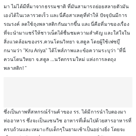
มา ไม่ได้มีที่มาจากธรรมชาติ ที่มันสามารถย่อยสลายตัวมัน
เองได้ในเวลารวดเร็ว เเละนี่คือสาเหตุที่ทำให้ ปัจจุบันมีการ
รณรงค์ ลดใช้ถุงพลาสติกกันมากขึ้น เเละนี่คือที่มาของเรื่อง
ที่จะนำมาเเชร์ให้ชาวเน็ตได้ชื่นชมความสำคัญ เเละใส่ใจใน
สิ่งเเวดล้อมของรร.ควนโดนวิทยา จ.สตูล โดยผู้ใช้เฟซบุ๊
กนามว่า "Kru Ariya" ได้โพส์ภาพเเละข้อความระบุว่า "ที่นี่
ควนโดนวิทยา จ.สตูล ...นวัตกรรมใหม่ แห่งการลดถุง
พลาสติก! "
ซึ่งเป็นภาพที่สหกรณ์ร้านค้าของ รร. ได้มีการนำใบตองมา
ห่ออาหาร ซึ่งจะเป็นเเซนวิช อาหารที่เต็มไปด้วยสารอาหารที่
ครบถ้วนเเละเหมาะกับเด็กๆในยามเช้าเป็นอย่างยิ่ง โดยจะ