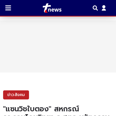
ข่าวสังคม
"เเซนวิชใบตอง" สหกรณ์