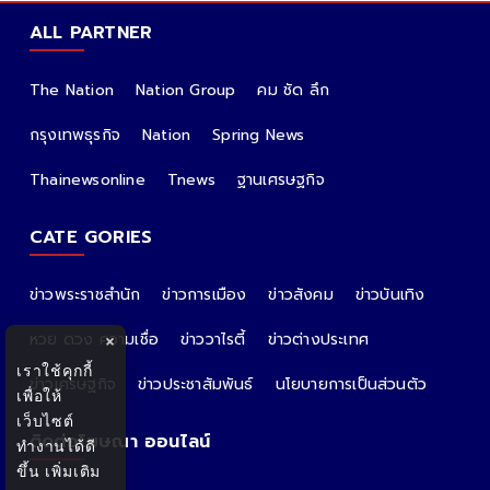
ALL PARTNER
The Nation
Nation Group
คม ชัด ลึก
กรุงเทพธุรกิจ
Nation
Spring News
Thainewsonline
Tnews
ฐานเศรษฐกิจ
CATE GORIES
ข่าวพระราชสำนัก
ข่าวการเมือง
ข่าวสังคม
ข่าวบันเทิง
หวย ดวง ความเชื่อ
ข่าววาไรตี้
ข่าวต่างประเทศ
×
เราใช้คุกกี้
ข่าวเศรษฐกิจ
ข่าวประชาสัมพันธ์
นโยบายการเป็นส่วนตัว
เพื่อให้
เว็บไซต์
ติดต่อโฆษณา ออนไลน์
ทำงานได้ดี
ขึ้น
เพิ่มเติม