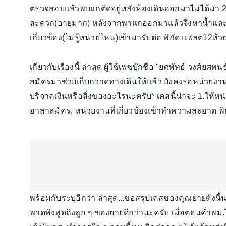
ตรวจสอบแล้วพบแกติดอยู่หลังห้องเดินออกมาไม่ได้มา 2 
สะดวก(อายุมาก) หลังจากพาแกออกมาแล้วจึงหาน้ำและโจ
เกี่ยวข้อง(ไม่รู้หน่วยไหน)​เข้ามารับต่อ พิกัด​ แฟลต12ห
เกี่ยวกับเรื่องนี้ ล่าสุด ผู้ใช้เฟซบุ๊กชื่อ "ยศพัทธ์ วงศ์ย
สมัครมาช่วยเก็บกวาดทางเดินให้แล้ว ยังคงรอหน่วยงานที
บริจาคเงินหรือสิ่งของอะไรนะครับ​* เคสนี้น่าจะ​ 1.ให้ห
อาสาสมัคร, หน่วยงานที่เกี่ยวข้องเข้าทำความสะอาด พิ
พร้อมกับระบุอีกว่า ล่าสุด...ขอสรุปเคสของคุณยายดังนี้น
พาดพิงพูดถึงลูก ๆ ของยายดีกว่านะครับ เมื่อตอนค่ำพม.