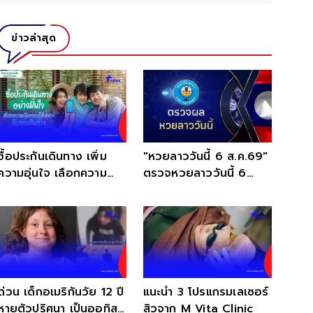
ข่าวล่าสุด
ซื้อประกันเดินทาง เพิ่ม
"หวยลาววันนี้ 6 ส.ค.69"
ความอุ่นใจ เลือกความ
ตรวจหวยลาววันนี้ 6
คุ้มครองได้ทุกทริป
สิงหาคม 2569 หวยลาว
พัฒนา
ด่วน เด็กอเมริกันวัย 12 ปี
แนะนำ 3 โปรแกรมเลเซอร์
หายตัวปริศนา เป็นออทิสติ
สิวจาก M Vita Clinic