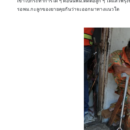
เข้าไปกระทำการใด ๆ ตอนนี้พม.ติดต่อลูก ๆ ได้แล้วพรุ่
รอพม.กะลูกของยายคุยกันว่าจะออกมาทางแนวใด