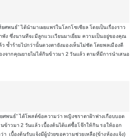
์ วงศ์ยศพนธ์" ได้นำมาเผยแพร่ในโลกโซเชียล โดยเป็นเรื่องราว
พัง ซึ่งนานทีจะมีลูกแวะเวียนมาเยี่ยม ความเป็นอยู่ของคุณ
ว ซ้ำร้ายไปกว่านั้นดวงตายังมองเห็นไม่ชัด โดยพลเมืองดี
เนื่องจากคุณยายไม่ได้กินข้าวมา 2 วันแล้ว ตามที่มีการนำเสนอ
 วงศ์ยศพนธ์" ได้โพสต์ข้อความว่า หญิงชราตาฝ้าฟางเกือบบอด
นข้าวมา 2 วันแล้ว​ เบื้องต้นได้แต่ซื้อโจ๊กให้กิน รอให้ออก
่า เบื้องต้นรับแจ้งมีผู้ป่วยขอความช่วยเหลือ(ข้างห้องแจ้ง)