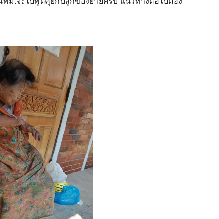
งนี้พม.จะไปพูดคุยกับลูกของยายครับ แนวทางต่อไปต้อง