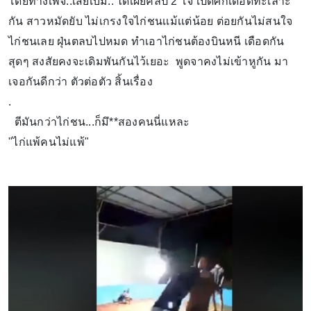
โดยทางเพจ..เสี่ยเบิ้ม.. ได้เผยคลิป 2 โจ๋ เปิดศึกเดือดทะเลาะ
กัน สาวหมัดยับ ไม่เกรงใจไก่ชนเเม้เเต่น้อย ต่อยกันไม่สนใจ
ไก่ชนเลย ฝุ่นตลบไปหมด ทำเอาไก่ชนต้องบินหนี เดือดกัน
สุดๆ สงสัยคงจะเดิมพันกันไว้เยอะ พูดจาคงไม่เข้าหูกัน มา
เจอกันดีกว่า ตัวต่อตัว สิ้นเรื่อง
.
ตีมันกว่าไก่ชน...ก็มึ**สองคนนี่แหละ
"ไก่แพ้คนไม่แพ้"