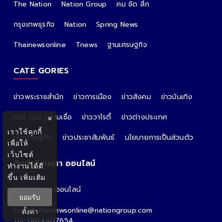
The Nation
Nation Group
คม ชัด ลึก
กรุงเทพธุรกิจ
Nation
Spring News
Thainewsonline
Tnews
ฐานเศรษฐกิจ
CATE GORIES
ข่าวพระราชสำนัก
ข่าวการเมือง
ข่าวสังคม
ข่าวบันเทิง
หวย ดวง ความเชื่อ
ข่าววาไรตี้
ข่าวต่างประเทศ
×
เราใช้คุกกี้
ข่าวเศรษฐกิจ
ข่าวประชาสัมพันธ์
นโยบายการเป็นส่วนตัว
เพื่อให้
เว็บไซต์
ติดต่อโฆษณา ออนไลน์
ทำงานได้ดี
ขึ้น
เพิ่มเติม
ติดต่อโฆษณาออนไลน์
ยอมรับ
คุณอ้อ
Email : thainewsonline@nationgroup.com
ตั้งค่า
Tel: 0814407654