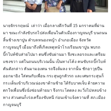
นายจักรกฤษณ์ เล่าว่า เมื่อกลางดึกวันที่ 15 มกราคมที่ผ่าน
มา ขณะกำลังขับรถไปส่งเพื่อนในตัวเมืองกาญจนบุรี บนถนน
ลิ้นช้างเขาปูน ตำบลหนองหญ้า อำเภอเมือง จังหวัด
กาญจนบุรี เมื่อมาถึงที่เกิดเหตุหน้าโรงเรียนเขาปูน พบรถ
บิ๊กไบท์ขับส่ายไปมา ตนซึ่งขับผ่านมา จึงชะลอรถและเตรียม
แซงขวา แต่ในถนนบริเวณนั้น เป็นทางโค้ง คนขับรถบิ๊กไบท์
คันดังกล่าว หันมามองตน รถจึงล้มลง จากนั้น ชักอาวุธปืน
ออกมายิง ใส่ตนกับเพื่อน กระสุนถูกตัวรถ และเศษกระสุนก็
กระเด็นเข้าบริเวณน่องขาด้านซ้าย ได้รับบาดเจ็บ ด้ายความ
ตกใจเพื่อนซึ่งนั่งซ่อนท้ายมา จึงกระโดดลง ละวิ่งไปหลบข้าง
ทาง ส่วนตนก็เร่งเครื่องขับหนี ก่อนเข้าแจ้งความที่ สภ.เมือง
กาญจนบุรี