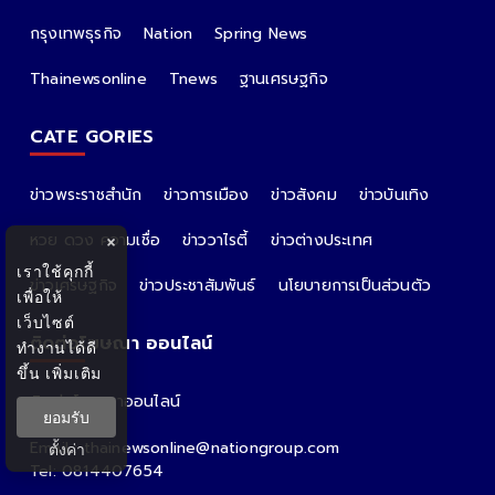
กรุงเทพธุรกิจ
Nation
Spring News
Thainewsonline
Tnews
ฐานเศรษฐกิจ
CATE GORIES
ข่าวพระราชสำนัก
ข่าวการเมือง
ข่าวสังคม
ข่าวบันเทิง
หวย ดวง ความเชื่อ
ข่าววาไรตี้
ข่าวต่างประเทศ
×
เราใช้คุกกี้
ข่าวเศรษฐกิจ
ข่าวประชาสัมพันธ์
นโยบายการเป็นส่วนตัว
เพื่อให้
เว็บไซต์
ติดต่อโฆษณา ออนไลน์
ทำงานได้ดี
ขึ้น
เพิ่มเติม
ติดต่อโฆษณาออนไลน์
ยอมรับ
คุณอ้อ
Email : thainewsonline@nationgroup.com
ตั้งค่า
Tel: 0814407654