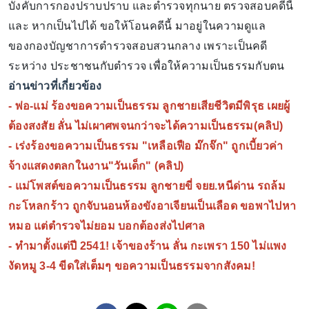
บังคับการกองปราบปราบ และตำรวจทุกนาย ตรวจสอบคดีนี้
และ หากเป็นไปได้ ขอให้โอนคดีนี้ มาอยู่ในความดูแล
ของกองบัญชาการตำรวจสอบสวนกลาง เพราะเป็นคดี
ระหว่าง ประชาชนกับตำรวจ เพื่อให้ความเป็นธรรมกับตน
อ่านข่าวที่เกี่ยวข้อง
-
พ่อ-แม่ ร้องขอความเป็นธรรม ลูกชายเสียชีวิตมีพิรุธ เผยผู้
ต้องสงสัย ลั่น ไม่เผาศพจนกว่าจะได้ความเป็นธรรม(คลิป)
-
เร่งร้องขอความเป็นธรรม "เหลือเฟือ ม๊กจ๊ก" ถูกเบี้ยวค่า
จ้างแสดงตลกในงาน"วันเด็ก" (คลิป)
-
แม่โพสต์ขอความเป็นธรรม ลูกชายขี่ จยย.หนีด่าน รถล้ม
กะโหลกร้าว ถูกจับนอนห้องขังอาเจียนเป็นเลือด ขอพาไปหา
หมอ แต่ตำรวจไม่ยอม บอกต้องส่งไปศาล
-
ทำมาตั้งแต่ปี 2541! เจ้าของร้าน ลั่น กะเพรา 150 ไม่แพง
งัดหมู 3-4 ขีดใส่เต็มๆ ขอความเป็นธรรมจากสังคม!