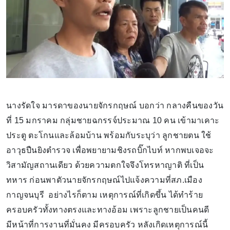
นางรัดใจ มารดาของนายจักรกฤษณ์ บอกว่า กลางคืนของวัน
ที่ 15 มกราคม กลุ่มชายฉกรรจ์ประมาณ 10 คน เข้ามาเคาะ
ประตู ตะโกนและล้อมบ้าน พร้อมกับระบุว่า ลูกชายตน ใช้
อาวุธปืนยิงตำรวจ เพื่อพยายามชิงรถบิ๊กไบท์ หากพบเจอจะ
วิสามัญสถานเดียว ด้วยความตกใจจึงโทรหาญาติ ที่เป็น
ทหาร ก่อนพาตัวนายจักรกฤษณ์ไปแจ้งความที่สภ.เมือง
กาญจนบุรี อย่างไรก็ตาม เหตุการณ์ที่เกิดขึ้น ได้ทำร้าย
ครอบครัวทั้งทางตรงและทางอ้อม เพราะลูกชายเป็นคนดี
มีหน้าที่การงานที่มั่นคง มีครอบครัว หลังเกิดเหตุการณ์นี้