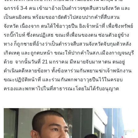
ฉกรรจ์ 3-4 คน เข้ามาอ้างเป็นตำรวจชุดสืบสวนจังหวัด และ
เป็นคนยิงตน พร้อมขออายัดตัวไปสอบปากคำที่สืบสวน
จังหวัด เนื่องจาก ตนได้ใช้อาวุธปืน ยิงเจ้าหน้าที่ เพื่อชิงทรัพย์
รถบิ๊กไบท์ ซึ่งตนปฏิเสธ ขณะที่เพื่อนของตน ซ่อนตัวอยู่ข้าง
ทาง ก็ถูกชายที่อ้างว่าเป็นตำรวจสืบสวนจังหวัดจับกุมตัวหลัง
เกิดเหตุ และถูกตบหน้า ขณะให้ปากคำในสภ.เมืองกาญจนบุรี
ด้วย จากนั้นวันที่ 21 มกราคม มีหมายจับมาหาตน ตนอยู่
ดำเนินคดีหลายข้อหา ทั้งข้อหาร่วมกันพยามฆ่าเจ้าพนักงาน
ขณะปฏิบัติหน้าที่ และร่วมกันพกพาอาวุธปืนไว้ในครอบ
ครองและพกพาไปในที่สาธารณะโดยไม่ได้รับอนุญาต