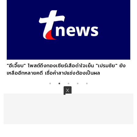
"อีเจี๊ยบ" โพสต์ถึงกองเชียร์เสือดำใจเย็น "เปรมชัย" ยัง
เหลืออีกหลายคดี เชื่อคำสาปแช่งต้องเป็นผล