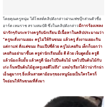
โดยคุณครูหนุ่ม ได้โพสต์คลิปดังกล่าวผ่านเฟซบุ๊กส่วนตัวชื่อ
อาร์ต เหมราช สรวงสมบัติ ซึ่งในคลิปดังกล่าว
มีการร้องเพลง
น่ารักๆกันระหว่างครูกับนักเรียน มีเนื้อหาในคลิปประมาณว่า
"ครูจะสั่งงานเยอะ ครูไม่ให้กินขนม แล้วครู สั่งงานเยอะกิน
แต่กาแฟ สั่งแต่ขนม กินแป๊ปซี่ด้วย ครูไม่เคยกิน เด็กก็บอกว่า
เคยกินอย่ามาขี้บด ครูด่านักเรียนมั้ย ตี ด้วย เจ็บตูดมั้ย ครูตี
แล้วน้องเจ็บมั้ย แล้วครูตี น้องไปปีนต้นไม้ นพไปปีนต้นไม้กับ
เก่ง ก็นพปีนต้นไม้สูงครูเลยตีไม่ถึง" แหม๋ๆเรียกได้ว่าน่ารักน่า
เอ็นดูมากๆ ยิ่งเห็นสายตาอ้อนๆของหนูน้อยเป็นใครใครก็
ใจอ่อนให้กินขนมที่สั่งมา