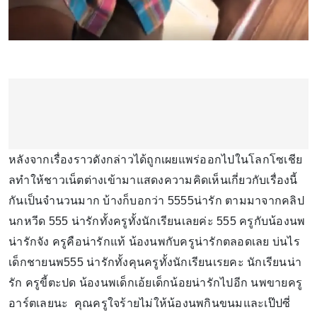
หลังจากเรื่องราวดังกล่าวได้ถูกเผยแพร่ออกไปในโลกโซเชีย
ลทำให้ชาวเน็ตต่างเข้ามาแสดงความคิดเห็นเกี่ยวกับเรื่องนี้
กันเป็นจำนวนมาก บ้างก็บอกว่า 5555น่ารัก ตามมาจากคลิป
นกหวีด 555 น่ารักทั้งครูทั้งนักเรียนเลยค่ะ 555 ครูกับน้องนพ
น่ารักจัง ครูคือน่ารักแท้ น้องนพกับครูน่ารักตลอดเลย บ่นไร
เด็กชายนพ555 น่ารักทั้งคุนครูทั้งนักเรียนเรยคะ นัก​เรียน​น่า
รัก​ ครูขี้ตะปด น้องนพเด็กเอ้ยเด็กน้อยน่ารักไปอีก นพขายครู
อาร์ตเลยนะ คุณครูใจร้ายไม่ให้น้องนพกินขนมและเป๊ปซี่