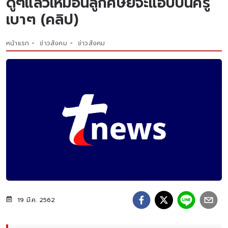
ดูๆแล้วเหมือนลูกศิษย์จะแอบบ่นครู
เบาๆ (คลิป)
หน้าแรก
ข่าวสังคม
ข่าวสังคม
19 มี.ค. 2562