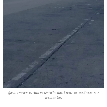
ผู้คนเเห่สมัครงาน วันเเรก บริษัทใน นิคมโรจนะ ต่อเเถวยืนรอท่ามก
ลางเเดดร้อน