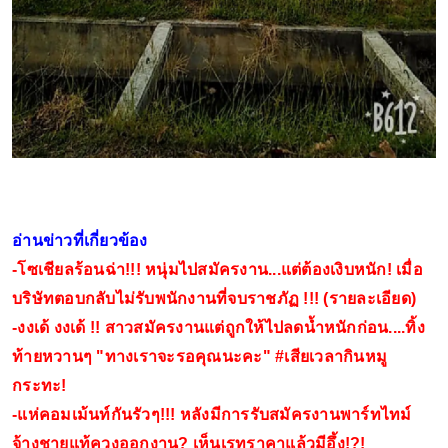
อ่านข่าวที่เกี่ยวข้อง
-
โซเชียลร้อนฉ่า!!! หนุ่มไปสมัครงาน...แต่ต้องเงิบหนัก! เมื่อ
บริษัทตอบกลับไม่รับพนักงานที่จบราชภัฏ !!! (รายละเอียด)
-
งงเด้ งงเด้ !! สาวสมัครงานแต่ถูกให้ไปลดน้ำหนักก่อน....ทิ้ง
ท้ายหวานๆ "ทางเราจะรอคุณนะคะ" #เสียเวลากินหมู
กระทะ!
-
แห่คอมเม้นท์กันรัวๆ!!! หลังมีการรับสมัครงานพาร์ทไทม์
จ้างชายแท้ควงออกงาน? เห็นเรทราคาแล้วมีอึ้ง!?!