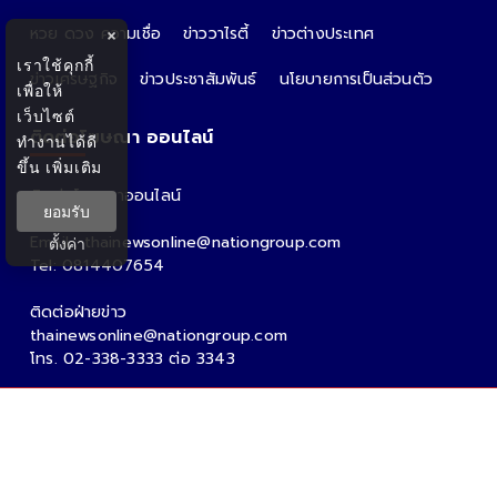
หวย ดวง ความเชื่อ
ข่าววาไรตี้
ข่าวต่างประเทศ
×
เราใช้คุกกี้
ข่าวเศรษฐกิจ
ข่าวประชาสัมพันธ์
นโยบายการเป็นส่วนตัว
เพื่อให้
เว็บไซต์
ติดต่อโฆษณา ออนไลน์
ทำงานได้ดี
ขึ้น
เพิ่มเติม
ติดต่อโฆษณาออนไลน์
ยอมรับ
คุณอ้อ
Email : thainewsonline@nationgroup.com
ตั้งค่า
Tel: 0814407654
ติดต่อฝ่ายข่าว
thainewsonline@nationgroup.com
โทร. 02-338-3333 ต่อ 3343