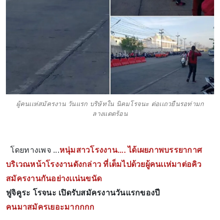
ผู้คนเเห่สมัครงาน วันเเรก บริษัทใน นิคมโรจนะ ต่อเเถวยืนรอท่ามก
ลางเเดดร้อน
โดยทางเพจ ...
หนุ่มสาวโรงงาน.... ได้เผยภาพบรรยากาศ
บริเวณหน้าโรงงานดังกล่าว ที่เต็มไปด้วยผู้คนเเห่มาต่อคิว
สมัครงานกันอย่างเเน่นขนัด
ฟูจิคูระ โรจนะ​ เปิดรับ​สมัครงาน​วันแรกของปี
คนมาสมัครเยอะมากกกก