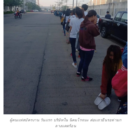
ผู้คนเเห่สมัครงาน วันเเรก บริษัทใน นิคมโรจนะ ต่อเเถวยืนรอท่ามก
ลางเเดดร้อน