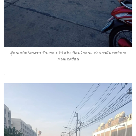
ผู้คนเเห่สมัครงาน วันเเรก บริษัทใน นิคมโรจนะ ต่อเเถวยืนรอท่ามก
ลางเเดดร้อน
.