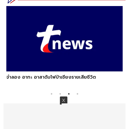
รี
พอ
ข้
จำลอง อาทะ อาสาดับไฟป่าเชียงรายเสียชีวิต