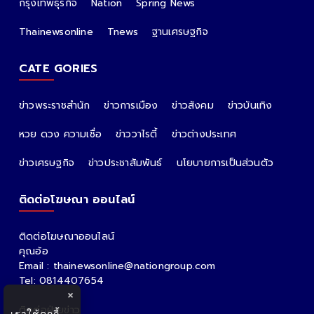
กรุงเทพธุรกิจ
Nation
Spring News
Thainewsonline
Tnews
ฐานเศรษฐกิจ
CATE GORIES
ข่าวพระราชสำนัก
ข่าวการเมือง
ข่าวสังคม
ข่าวบันเทิง
หวย ดวง ความเชื่อ
ข่าววาไรตี้
ข่าวต่างประเทศ
ข่าวเศรษฐกิจ
ข่าวประชาสัมพันธ์
นโยบายการเป็นส่วนตัว
ติดต่อโฆษณา ออนไลน์
ติดต่อโฆษณาออนไลน์
คุณอ้อ
Email : thainewsonline@nationgroup.com
Tel: 0814407654
×
ติดต่อฝ่ายข่าว
เราใช้คุกกี้