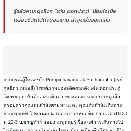
รู้แล้วสาเหตุจริงๆ "เด่น ดอกประดู่" น้อยใจเมีย
เร่ร่อนชีวิตไปถึงขอนแก่น ล่าสุดยิ้มออกแล้ว
จากกรณีผู้ใช้เฟซบุ๊ก Pornpichayanurak Pacharapha (เรย์
กุลธิดา เหม่ยลี่) โพสต์ภาพของอดีตตลกดัง เด่น ดอกประดู่
โดยระบุว่า บันทึกเวลาเดินทางของคุณเด่น ดอกประดู่ เผื่อ
ครอบครัวคุณเด่นกำลังตามหานะคะ คุณเด่นกำลังเดินทาง
จากกรุงเทพ-ไปขอนแก่น รถออกจากหมอชิต รอบ เวลา18.30
น 22-3 บ.ชาญทัวร์ สอบถามพูดคุยรู้เรื่อง แต่การเดินทางไป
ไม่มีจุดหมายว่าจะไปทำอะไรคะ ข้อมูลเบื้องต้นมีปัญหาชีวิต