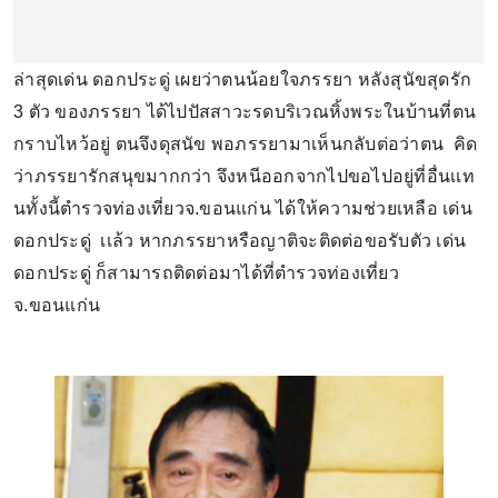
ล่าสุดเด่น ดอกประดู่ เผยว่าตนน้อยใจภรรยา หลังสุนัขสุดรัก
3 ตัว ของภรรยา ได้ไปปัสสาวะรดบริเวณหิ้งพระในบ้านที่ตน
กราบไหว้อยู่ ตนจึงดุสนัข พอภรรยามาเห็นกลับต่อว่าตน คิด
ว่าภรรยารักสนุขมากกว่า จึงหนีออกจากไปขอไปอยู่ที่อื่นเเท
นทั้งนี้ตำรวจท่องเที่ยวจ.ขอนแก่น ได้ให้ความช่วยเหลือ เด่น
ดอกประดู่ เเล้ว หากภรรยาหรือญาติจะติดต่อขอรับตัว เด่น
ดอกประดู่ ก็สามารถติดต่อมาได้ที่ตำรวจท่องเที่ยว
จ.ขอนแก่น