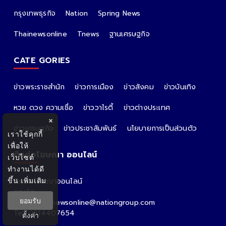
กรุงเทพธุรกิจ
Nation
Spring News
Thainewsonline
Tnews
ฐานเศรษฐกิจ
CATE GORIES
ข่าวพระราชสำนัก
ข่าวการเมือง
ข่าวสังคม
ข่าวบันเทิง
หวย ดวง ความเชื่อ
ข่าววาไรตี้
ข่าวต่างประเทศ
×
ข่าวเศรษฐกิจ
ข่าวประชาสัมพันธ์
นโยบายการเป็นส่วนตัว
เราใช้คุกกี้
เพื่อให้
ติดต่อโฆษณา ออนไลน์
เว็บไซต์
ทำงานได้ดี
ขึ้น
เพิ่มเติม
ติดต่อโฆษณาออนไลน์
คุณอ้อ
ยอมรับ
Email : thainewsonline@nationgroup.com
Tel: 0814407654
ตั้งค่า