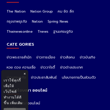
The Nation
Nation Group
คม ชัด ลึก
กรุงเทพธุรกิจ
Nation
Spring News
Thainewsonline
Tnews
ฐานเศรษฐกิจ
CATE GORIES
ข่าวพระราชสำนัก
ข่าวการเมือง
ข่าวสังคม
ข่าวบันเทิง
หวย ดวง ความเชื่อ
ข่าววาไรตี้
ข่าวต่างประเทศ
×
ข่าวเศรษฐกิจ
ข่าวประชาสัมพันธ์
นโยบายการเป็นส่วนตัว
เราใช้คุกกี้
เพื่อให้
ติดต่อโฆษณา ออนไลน์
เว็บไซต์
ทำงานได้ดี
ขึ้น
เพิ่มเติม
ติดต่อโฆษณาออนไลน์
คุณอ้อ