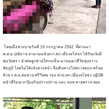
โดยเมื่อช่วงบ่ายวันที่ 10 กรกฎาคม 2562 ที่ผ่านมา
พ.ต.อ.ปณิธาน ยามานนท์ ผกก.สภ.เมืองยโสธร ได้รับแจ้งมี
พ่อวัยชรา นำศพลูกชายใส่รถเข็น มาขอเผาที่วัดทุ่งสว่าง
ชัยภูมิ โดยไม่ได้แจ้งล่วงหน้า จึงเดินทางไปตรวจสอบ พร้อม
ด้วย ร.ต.อ.สมชาย ศรีวิเศษ รอง สวป.สภ.เมืองยโสธร ปฏิบัติ
หน้าที่ร้อยเวรป้องกันปราบปราม และ จนท.สายตรวจ จยย.