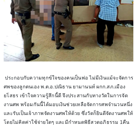
ประกอบกับความทุกข์ใจของคนเป็นพ่อ ไม่มีเงินแม้จะจัดการ
ศพของลูกตนเอง พ.ต.อ.ปณิธาน ยามานนท์ ผกก.สภ.เมือง
ยโสธร เข้าใจความรู้สึกนี้ดี จึงประสานกับทางวัดในการจัด
งานศพ พร้อมกันนี้ได้มอบเงินช่วยเหลือจัดการศพจำนวนหนึ่ง
และรับเป็นเจ้าภาพจัดงานศพให้ด้วย ซึ่งวัดก็ยินดีจัดงานศพให้
โดยไม่คิดค่าใช้จ่ายใดๆ เเละมีกำหนดพิธีสวดอภิธรรม 1คืน