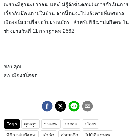
เพราะมีฐานะยากจน และไม่รู้จักขั้นตอนในการดำเนินการ
เกี่ยวกับมีคนตายในบ้าน จากนี้ตนจะไปแจ้งตายที่เทศบาล
เมืองยโสธรเพื่อขอใบมรณบัตร สำหรับพิธีฌาปนกิจศพ ใน
ช่วงบ่ายวันที่ 11 กรกฎาคม 2562
ขอบคุณ
สภ.เมืองยโสธร
Tags
คุณลุง
งานศพ
ยากจน
ยโสธร
พิธีฌาปนกิจศพ
เข้าวัด
ช่วยเหลือ
ไม่มีเงินทำศพ