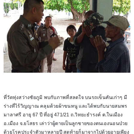
ที่วัดทุ่งสว่างชัยภูมิ พบกับภาพที่สลดใจ บนรถเข็นคันเก่าๆ มี
ร่างที่ไร้วิญญาณ คลุมด้วยผ้าขนหนู และได้พบกับนายสมพร
มาลาศรี อายุ 67 ปี ที่อยู่ 471/21 ถ.วิทยะธำรงค์ ต.ในเมือง
อ.เมือง จ.ยโสธร เล่าว่าผู้ตายเป็นลูกชายของตนเองนอนป่วย
ด้วยโรคประจำตัวมาหลายปี สุดท้ายก็มาจากไปด้วยอายุเพียง