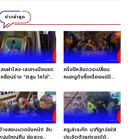
ข่าวล่าสุด
เลขฝาโลง-เลขทะเบียนรถ
ครึ่งปีหลังดวงเปลี่ยน
เคลื่อนร่าง "ฮลุน โซโล่"
หมอดูดังชี้เหนื่อยแต่มี
กลับ จ.กาฬสินธุ์
อนาคต เผยโอกาสใหม่ที่
ต้องจับตา
อ้างสอนนวดบังหน้า! จับ
ครูเล่าระทึก นาทีถูกจ่อใส่
หนุ่มใหญ่หื่น ล่อลวง
ประชิดตัวแต่รอดได้