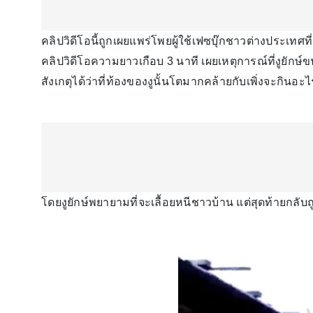
คลิปวิดีโอนี้ถูกเผยแพร่โพยผู้ใช้เฟซบุ๊กชาวต่างประเทศที
คลิปวิดีโอความยาวเกือบ 3 นาที เผยเหตุการณ์ที่งูยักษ
สังเกตุได้ว่าที่ท้องของงูนั้นโตมากคล้ายกับเพิ่งจะกินอะ
โดยงูยักษ์พยายามที่จะเลื้อยหนีชาวบ้าน แต่สุดท้ายกล