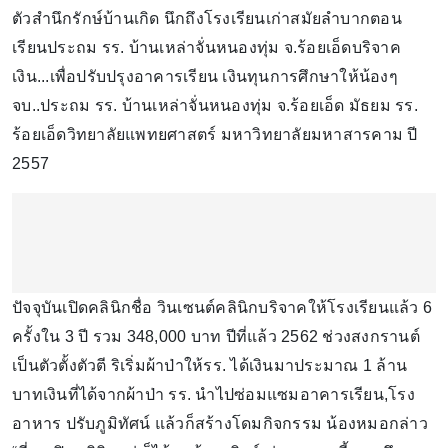
ตัวสำนึกรักษ์บ้านเกิด นึกถึงโรงเรียนเก่าสมัยลำบากตอน
เรียนประถม รร. บ้านเหล่าจั่นหนองทุ่ม จ.ร้อยเอ็ดบริจาค
เงิน...เพื่อปรับปรุงอาคารเรียน เงินทุนการศึกษาให้น้องๆ
จบ..ประถม รร. บ้านเหล่าจั่นหนองทุ่ม จ.ร้อยเอ็ด มัธยม รร.
ร้อยเอ็ดวิทยาลัยแพทยศาสตร์ มหาวิทยาลัยมหาสารคาม ปี
2557
ปัจจุบันเปิดคลินิกชื่อ วินเซนต์คลินิกบริจาคให้โรงเรียนแล้ว 6
ครั้งใน 3 ปี รวม 348,000 บาท ปีที่แล้ว 2562 ช่วงสงกรานต์
เป็นตัวตั้งตัวตี ริเริ่มผ้าป่าให้รร. ได้เงินมาประมาณ 1 ล้าน
บาทเงินที่ได้จากผ้าป่า รร. นำไปซ่อมแซมอาคารเรียน,โรง
อาหาร ปรับภูมิทัศน์ แล้วก็สร้างโดมกิจกรรม น้องหมอกล่าว