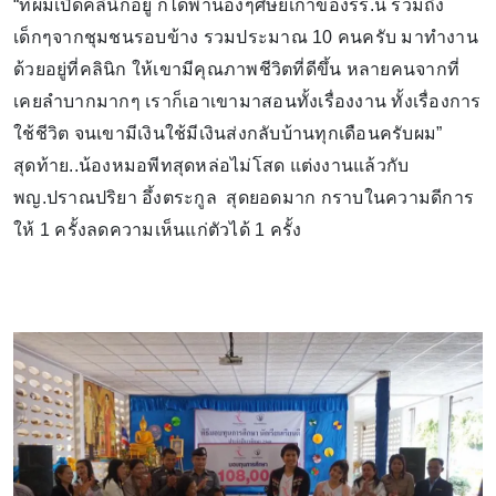
“ที่ผมเปิดคลินิกอยู่ ก็ได้พาน้องๆศิษย์เก่าของรร.นี้ รวมถึง
เด็กๆจากชุมชนรอบข้าง รวมประมาณ 10 คนครับ มาทำงาน
ด้วยอยู่ที่คลินิก ให้เขามีคุณภาพชีวิตที่ดีขึ้น หลายคนจากที่
เคยลำบากมากๆ เราก็เอาเขามาสอนทั้งเรื่องงาน ทั้งเรื่องการ
ใช้ชีวิต จนเขามีเงินใช้มีเงินส่งกลับบ้านทุกเดือนครับผม”
สุดท้าย..น้องหมอพีทสุดหล่อไม่โสด แต่งงานแล้วกับ
พญ.ปราณปริยา อึ้งตระกูล สุดยอดมาก กราบในความดีการ
ให้ 1 ครั้งลดความเห็นแก่ตัวได้ 1 ครั้ง