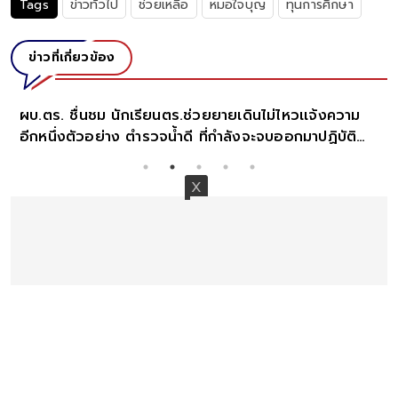
Tags
ข่าวทั่วไป
ช่วยเหลือ
หมอใจบุญ
ทุนการศึกษา
ข่าวที่เกี่ยวข้อง
มดดำ
ปวัน
ปลด
บ.ตร. ชื่นชม นักเรียนตร.ช่วยยายเดินไม่ไหวเเจ้งความ
ีกหนึ่งตัวอย่าง ตำรวจน้ำดี ที่กำลังจะจบออกมาปฏิบัติ
น้าที่ในวันข้างหน้า