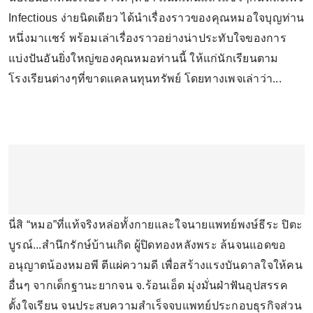
Infectious ง่ายนิดเดียว ได้นำเรื่องราวของคุณหมอใจบุญท่าน
หนึ่งมาเเชร์ พร้อมเล่าเรื่องราวอย่างน่าประทับใจของการ
แบ่งปันอันยิ่งใหญ่ของคุณหมอท่านนี้ ให้แก่นักเรียนตาม
โรงเรียนต่างๆที่ขาดแคลนทุนทรัพย์ โดยทางเพจเล่าว่า...
นี่สิ “หมอ”ที่แท้จริงหล่อทั้งกายและใจนายแพทย์พงษ์ธีระ ปิตะ
บูรณ์...สำนึกรักษ์บ้านเกิด ผู้ปิดทองหลังพระ ล้นจนแอดขอ
อนุญาตน้องหมอพี ตีแผ่ความดี เพื่อสร้างแรงบันดาลใจให้คน
อื่นๆ จากเด็กฐานะยากจน จ.ร้อนเอ็ด มุ่งมั่นฝ่าฟันอุปสรรค
ตั้งใจเรียน จนประสบความสำเร็จจบแพทย์ประกอบธุรกิจส่วน