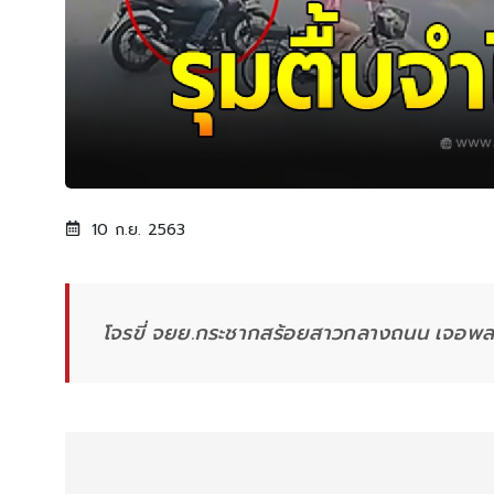
10 ก.ย. 2563
โจรขี่ จยย.กระชากสร้อยสาวกลางถนน เจอพลเ