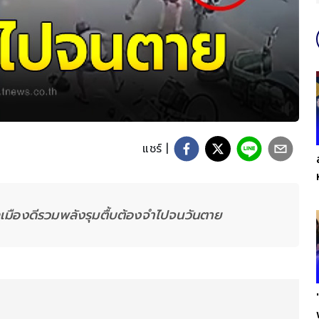
แชร์ |
มืองดีรวมพลังรุมตื้บต้องจำไปจนวันตาย