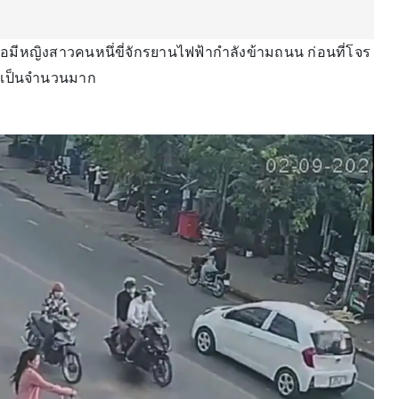
่อมีหญิงสาวคนหนึ่ขี่จักรยานไฟฟ้ากำลังข้ามถนน ก่อนที่โจร
วยเป็นจำนวนมาก