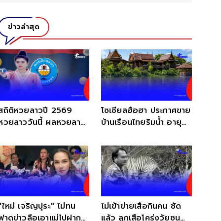
ข่าวล่าสุด
สถิติหวยลาวปี 2569
โซเชียลฮือฮา ประกาศขาย
หวยลาววันนี้ ผลหวยลาว
บ้านเรือนไทยริมน้ำ อายุ
หวยลาวย้อนหลัง หวย
100 ปี โลเคชั่นดัง
ลาว
"ใหม่ เจริญปุระ" ไม่ทน
ไม่เข้าข่าย​เสือกินคน ชัด
ฟาดข่าวลือเอาแม่ไปฝาก
แล้ว ลูกเสือโคร่งวัยซน