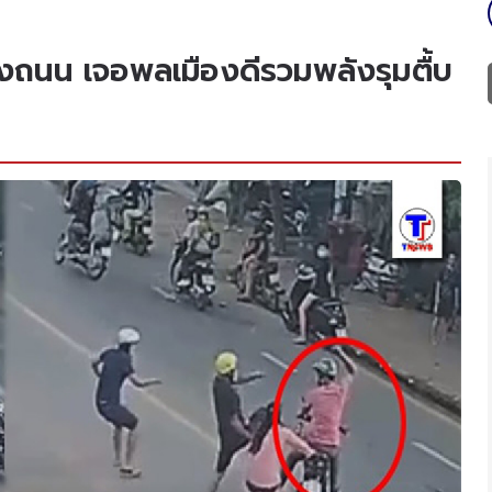
งถนน เจอพลเมืองดีรวมพลังรุมตื้บ