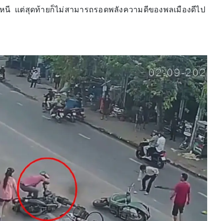
รถหนี แต่สุดท้ายก็ไม่สามารถรอดพลังความดีของพลเมืองดีไป