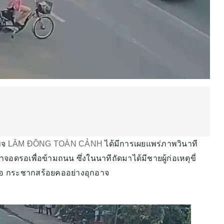
เพจ
LÂM ĐỒNG TOÀN CẢNH
ได้มีการเผยแพร่ภาพวินาที
จอดรอเพื่อข้ามถนน ซึ่งในนาทีถัดมาได้มีชายผู้ก่อเหตุขี่
ผลอ กระชากสร้อยคออย่างอุกอาจ