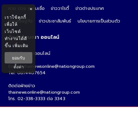
หวย ดวง ความเชื่อ
ข่าววาไรตี้
ข่าวต่างประเทศ
×
เราใช้คุกกี้
ข่าวเศรษฐกิจ
ข่าวประชาสัมพันธ์
นโยบายการเป็นส่วนตัว
เพื่อให้
เว็บไซต์
ติดต่อโฆษณา ออนไลน์
ทำงานได้ดี
ขึ้น
เพิ่มเติม
ติดต่อโฆษณาออนไลน์
ยอมรับ
คุณอ้อ
Email : thainewsonline@nationgroup.com
ตั้งค่า
Tel: 0814407654
ติดต่อฝ่ายข่าว
thainewsonline@nationgroup.com
โทร. 02-338-3333 ต่อ 3343