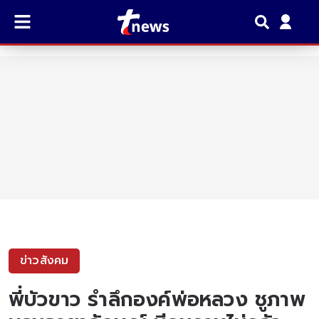
ข่าวสังคม
พี่บัวขาว รำลึกองค์พ่อหลวง ชูภาพ