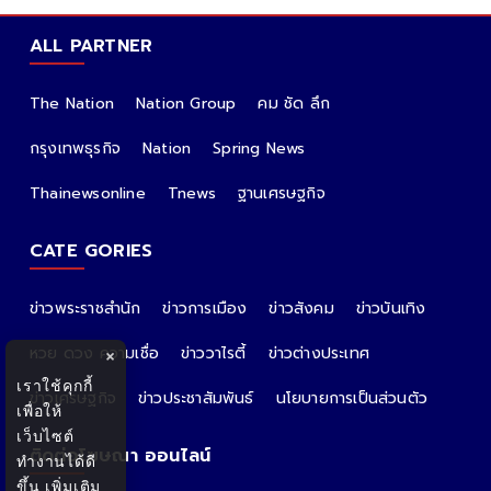
ALL PARTNER
The Nation
Nation Group
คม ชัด ลึก
กรุงเทพธุรกิจ
Nation
Spring News
Thainewsonline
Tnews
ฐานเศรษฐกิจ
CATE GORIES
ข่าวพระราชสำนัก
ข่าวการเมือง
ข่าวสังคม
ข่าวบันเทิง
หวย ดวง ความเชื่อ
ข่าววาไรตี้
ข่าวต่างประเทศ
×
เราใช้คุกกี้
ข่าวเศรษฐกิจ
ข่าวประชาสัมพันธ์
นโยบายการเป็นส่วนตัว
เพื่อให้
เว็บไซต์
ติดต่อโฆษณา ออนไลน์
ทำงานได้ดี
ขึ้น
เพิ่มเติม