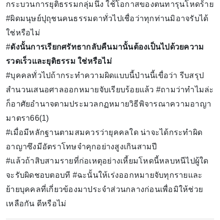
กระบวนการยุติธรรมกลุ่มนึง ใช้โอกาสของตนทารุนโหดร้าย
#ผิดมนุษย์ปุถุชนคนธรรมดาทั่วไปเชื่อว่าทุกท่านมิอาจรับได้
ใช่หรือไม่
#
ดังนั้นการเรียกศรัทธากลับคืนมานั้นต้องเป็นไปด้วยความ
รวดเร็วและยุติธรรม ใช่หรือไม่
#บุคคลทั่วไปถ้ากระทำความผิดแบบนี้ป่านนี้เขื่อว่า รีบสรุป
สำนวนเสนอศาลออกหมายจับเรียบร้อยแล้ว #ถามว่าทำไมล่ะ
ก็อาศัยอำนาจตามประมวลกฏหมายวิธีพิจารณาความอาญา
มาตรา66(1)
#เมื่อมีหลักฐานตามสมควรว่ายุคคลใด น่าจะได้กระทำผิด
อาญาซึงมีอัตราโทษจำคุกอย่างสูงเกินสามปี
#แล้วถ้าสิบสามรายที่ก่อเหตุอย่างเหี้ยมโหดนี้หลบหนีไปผู้ใด
จะรับผิดชอบตอบที #ฉะนั้นให้เร่งออกหมายจับทุกรายและ
ย้ายบุคคลที่เกี่ยวข้องมาประจำส่วนกลางก่อนเพื่อมิให้ช่วย
เหลือกัน ดีหรือไม่