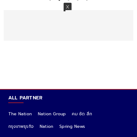
"ร้านคอหมูดัง"ทนไม่ไหว ขอประกาศเลิกใช้ถุงพลาสติกหูหิ้ว
ชั่วคราว รับไม่ได้คลิป เหตุผกก.โจ้