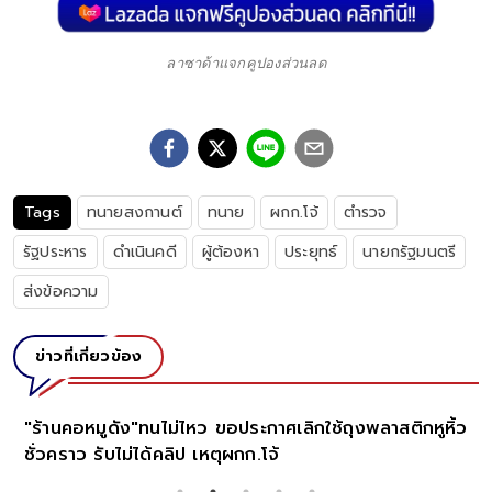
ลาซาด้าแจกคูปองส่วนลด
Tags
ทนายสงกานต์
ทนาย
ผกก.โจ้
ตำรวจ
รัฐประหาร
ดำเนินคดี
ผู้ต้องหา
ประยุทธ์
นายกรัฐมนตรี
ส่งข้อความ
ข่าวที่เกี่ยวข้อง