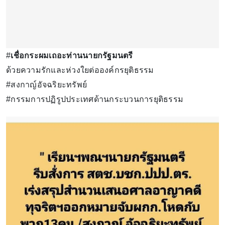
#
เชื่อกระผมเถอะท่านนายกรัฐมนตรี
ด้วยความรักและห่วงใยต่อองค์กรยุติธรรม
#สงกาญ์อัจฉริยะทรัพย์
#กรรมการปฏิรูปประเทศด้านกระบวนการยุติธรรม