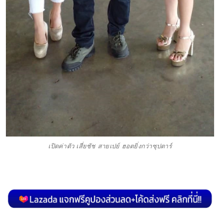
เปิดค่าตัว เสี่ยชัช สายเปย์ ฮอตยิ่งกว่าซุปตาร์