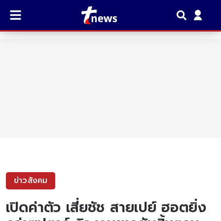
ข่าวสังคม
เปิดค่าตัว เสี่ยชัช สายเปย์ ฮอตยิ่ง