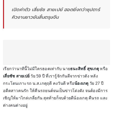
เปิดค่าตัว เสี่ยชัช สายเปย์ ฮอตยิ่งกว่าซุปตาร์
คิวงานยาวยันสิ้นตรุษจีน
เรียกว่านาทีนี้ไม่มีใครฮอตเท่ากับ นาย
ธนะสิทธิ์ สุขเกตุ
หรือ
เสี่ยชัช สายเปย์
วัย 59 ปี ที่เรารู้จักกันดีจากข่าวดัง หลัง
กระโดนเกาะรถ น.ส.เกตุฤดี คงวันดี หรือ
น้องเกตุ
วัย 27 ปี
อดีตสาวคนรัก ให้คืนรถยนต์จนเป็นข่าวโด่งดัง จนต้องมีการ
เชิญให้มาไกล่เกลี่ยกัน สุดท้ายก็จบด้วยดีน้องเกตุ คืนรถ และ
ต่างคนต่างอยู่