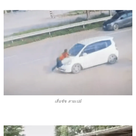
เสี่ยชัช สายเปย์