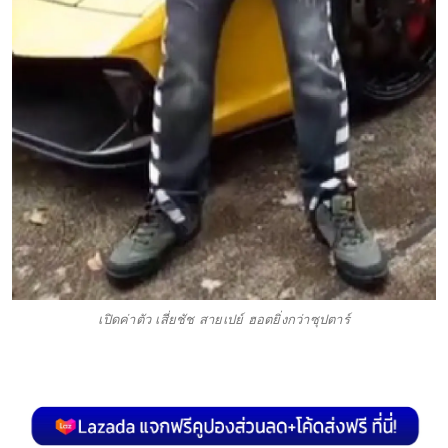
เปิดค่าตัว เสี่ยชัช สายเปย์ ฮอตยิ่งกว่าซุปตาร์