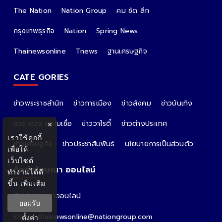
The Nation
Nation Group
คม ชัด ลึก
กรุงเทพธุรกิจ
Nation
Spring News
Thainewsonline
Tnews
ฐานเศรษฐกิจ
CATE GORIES
ข่าวพระราชสำนัก
ข่าวการเมือง
ข่าวสังคม
ข่าวบันเทิง
หวย ดวง ความเชื่อ
ข่าววาไรตี้
ข่าวต่างประเทศ
×
เราใช้คุกกี้
ข่าวเศรษฐกิจ
ข่าวประชาสัมพันธ์
นโยบายการเป็นส่วนตัว
เพื่อให้
เว็บไซต์
ติดต่อโฆษณา ออนไลน์
ทำงานได้ดี
ขึ้น
เพิ่มเติม
ติดต่อโฆษณาออนไลน์
ยอมรับ
คุณอ้อ
Email : thainewsonline@nationgroup.com
ตั้งค่า