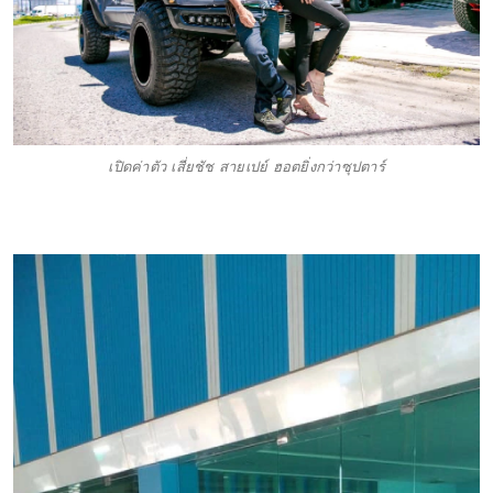
เปิดค่าตัว เสี่ยชัช สายเปย์ ฮอตยิ่งกว่าซุปตาร์