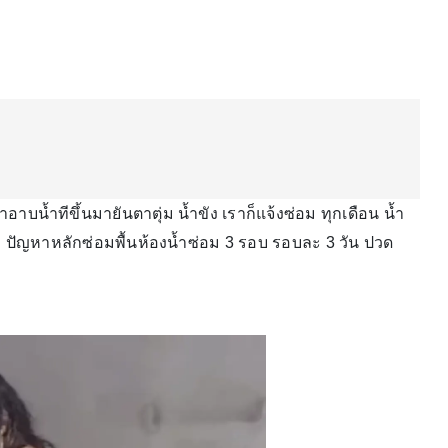
น้ำทีขึ้นมายันตาตุ่ม น้ำขัง เราก็แจ้งซ่อม ทุกเดือน น้ำ
จบ ปัญหาหลักซ่อมพื้นห้องน้ำซ่อม 3 รอบ รอบละ 3 วัน ปวด