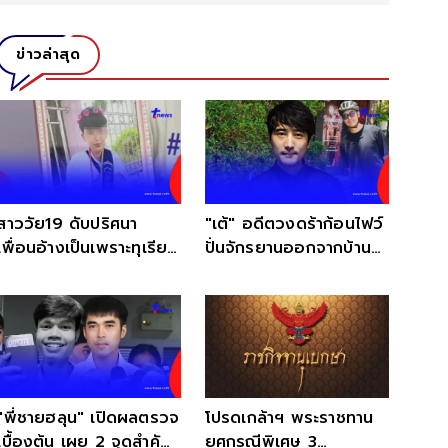
ข่าวล่าสุด
สาววัย19 ดับปริศนา
"เต้" อดีตวงดร้าก้อนไฟว์
เพื่อนอ้างเป็นเพราะทุเรียน
ปั่นจักรยานออกจากบ้าน
แต่แม่ไม่เชื่อ
หายตัวปริศนา
"พี่ชายฮลุน" เปิดผลตรวจ
โปรดเกล้าฯ พระราชทาน
เบื้องต้น เผย 2 จุดสำคัญ
ยศกรณีพิเศษ 3