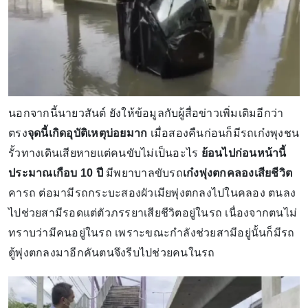
นอกจากนี้นายวสันต์ ยังให้ข้อมูลกับผู้สื่อข่าวเพิ่มเติมอีกว่า
ตรง
จุดนี้เกิดอุบัติเหตุบ่อยมาก
เมื่อสองคืนก่อนก็มีรถเก๋งพุงชน
รั้วทางเดินเสียหายแต่คนขับไม่เป็นอะไร
ย้อนไปก่อนหน้านี้
ประมาณเกือบ 10 ปี
มีพยาบาลขับรถ
เก๋งพุ่งตกคลองเสียชีวิต
คารถ ต่อมามีรถกระบะสองผัวเมียพุ่งตกลงไปในคลอง ตนลง
ไปช่วยสามีรอดแต่ตัวภรรยาเสียชีวิตอยู่ในรถ เนื่องจากตนไม่
ทราบว่ามีคนอยู่ในรถ เพราะขณะกำลังช่วยสามีอยู่นั้นก็มีรถ
ตู้พุ่งตกลงมาอีกคันตนจึงรีบไปช่วยคนในรถ