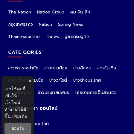
The Nation
Nation Group
คม ชัด ลึก
กรุงเทพธุรกิจ
Nation
Spring News
Thainewsonline
Tnews
ฐานเศรษฐกิจ
CATE GORIES
ข่าวพระราชสำนัก
ข่าวการเมือง
ข่าวสังคม
ข่าวบันเทิง
หวย ดวง ความเชื่อ
ข่าววาไรตี้
ข่าวต่างประเทศ
×
เราใช้คุกกี้
ข่าวเศรษฐกิจ
ข่าวประชาสัมพันธ์
นโยบายการเป็นส่วนตัว
เพื่อให้
เว็บไซต์
ติดต่อโฆษณา ออนไลน์
ทำงานได้ดี
ขึ้น
เพิ่มเติม
ติดต่อโฆษณาออนไลน์
ยอมรับ
คุณอ้อ