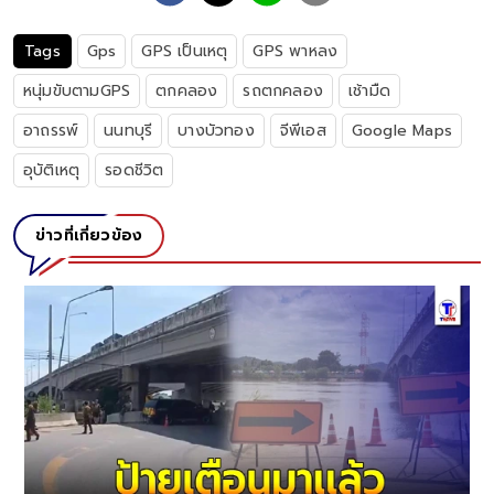
Tags
Gps
GPS เป็นเหตุ
GPS พาหลง
หนุ่มขับตามGPS
ตกคลอง
รถตกคลอง
เช้ามืด
อาถรรพ์
นนทบุรี
บางบัวทอง
จีพีเอส
Google Maps
อุบัติเหตุ
รอดชีวิต
ข่าวที่เกี่ยวข้อง