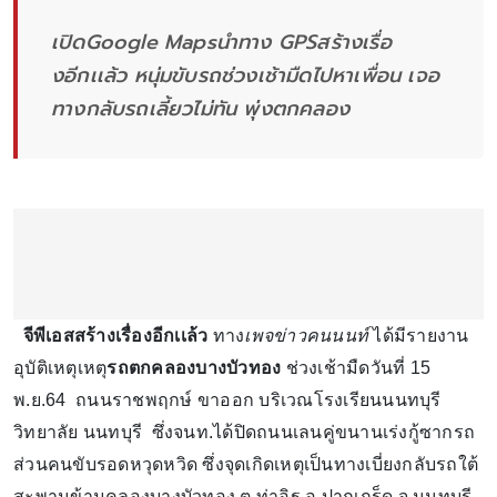
เปิดGoogle Mapsนำทาง GPSสร้างเรื่อ
งอีกเเล้ว หนุ่มขับรถช่วงเช้ามืดไปหาเพื่อน เจอ
ทางกลับรถเลี้ยวไม่ทัน พุ่งตกคลอง
จีพีเอสสร้างเรื่องอีกเเล้ว
ทาง
เพจข่าวคนนนท์
ได้มีรายงาน
อุบัติเหตุเหตุ
รถตกคลองบางบัวทอง
ช่วงเช้ามืดวันที่ 15
พ.ย.64 ถนนราชพฤกษ์ ขาออก บริเวณโรงเรียนนนทบุรี
วิทยาลัย นนทบุรี ซึ่งจนท.ได้ปิดถนนเลนคู่ขนานเร่งกู้ซากรถ
ส่วนคนขับรอดหวุดหวิด ซึ่งจุดเกิดเหตุเป็นทางเบี่ยงกลับรถใต้
สะพานข้ามคลองบางบัวทอง ต.ท่าอิฐ อ.ปากเกร็ด จ.นนทบุรี