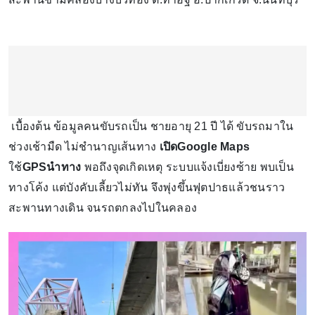
เบื้องต้น ข้อมูลคนขับรถเป็น ชายอายุ 21 ปี ได้ ขับรถมาใน
ช่วงเช้ามืด ไม่ชำนาญเส้นทาง
เปิดGoogle Maps
ใช้
GPSนำทาง
พอถึงจุดเกิดเหตุ ระบบแจ้งเบี่ยงซ้าย พบเป็น
ทางโค้ง แต่บังคับเลี้ยวไม่ทัน จึงพุ่งขึ้นฟุตปาธแล้วชนราว
สะพานทางเดิน จนรถตกลงไปในคลอง