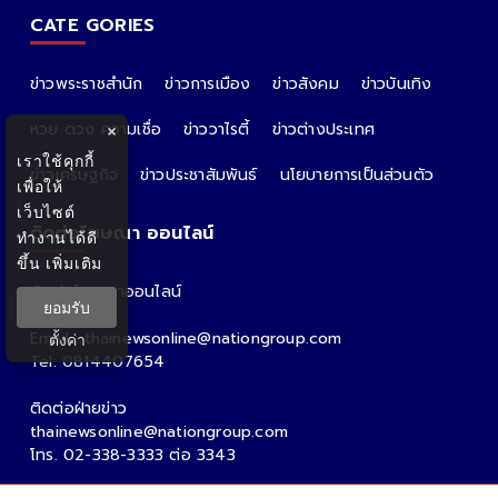
CATE GORIES
ข่าวพระราชสำนัก
ข่าวการเมือง
ข่าวสังคม
ข่าวบันเทิง
หวย ดวง ความเชื่อ
ข่าววาไรตี้
ข่าวต่างประเทศ
×
เราใช้คุกกี้
ข่าวเศรษฐกิจ
ข่าวประชาสัมพันธ์
นโยบายการเป็นส่วนตัว
เพื่อให้
เว็บไซต์
ติดต่อโฆษณา ออนไลน์
ทำงานได้ดี
ขึ้น
เพิ่มเติม
ติดต่อโฆษณาออนไลน์
ยอมรับ
คุณอ้อ
Email : thainewsonline@nationgroup.com
ตั้งค่า
Tel: 0814407654
ติดต่อฝ่ายข่าว
thainewsonline@nationgroup.com
โทร. 02-338-3333 ต่อ 3343