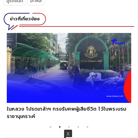
อู่รถยนต์
อะไหล่
ข่าวที่เกี่ยวข้อง
หาดให
ชาติขู่
หลวง โปรดเกล้าฯ ทรงรับศพผู้เสียชีวิต ไว้ในพระบรม
ชานุเคราะห์