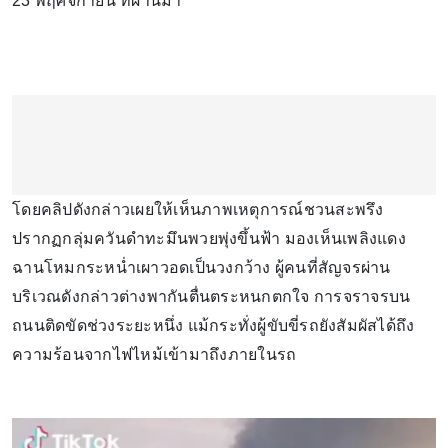
23 พฤศจิกายน ที่ผ่านมา
โดยคลิปดังกล่าวเผยให้เห็นภาพเหตุการณ์ชวนสะพรึง
ปรากฏกลุ่มควันดำทะมึนพวยพุ่งขึ้นฟ้า มองเห็นเพลิงแดง
ฉานโหมกระหน่ำเผาวอดเป็นวงกว้าง ผู้คนที่สัญจรผ่าน
บริเวณดังกล่าวต่างพากันตื่นตระหนกตกใจ การจราจรบน
ถนนติดขัดช่วงระยะหนึ่ง แม้กระทั่งผู้ขับขี่รถยังสัมผัสได้ถึง
ความร้อนจากไฟไหม้เข้ามาถึงภายในรถ