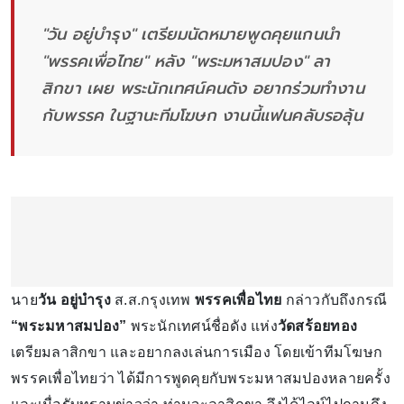
"วัน อยู่บำรุง" เตรียมนัดหมายพูดคุยแกนนำ
"พรรคเพื่อไทย" หลัง "พระมหาสมปอง" ลา
สิกขา เผย พระนักเทศน์คนดัง อยากร่วมทำงาน
กับพรรค ในฐานะทีมโฆษก งานนี้แฟนคลับรอลุ้น
นาย
วัน อยู่บำรุง
ส.ส.กรุงเทพ
พรรคเพื่อไทย
กล่าวกับถึงกรณี
“พระมหาสมปอง”
พระนักเทศน์ชื่อดัง แห่ง
วัดสร้อยทอง
เตรียมลาสิกขา และอยากลงเล่นการเมือง โดยเข้าทีมโฆษก
พรรคเพื่อไทยว่า ได้มีการพูดคุยกับพระมหาสมปองหลายครั้ง