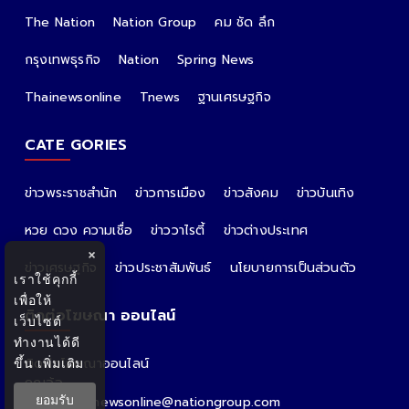
The Nation
Nation Group
คม ชัด ลึก
กรุงเทพธุรกิจ
Nation
Spring News
Thainewsonline
Tnews
ฐานเศรษฐกิจ
CATE GORIES
ข่าวพระราชสำนัก
ข่าวการเมือง
ข่าวสังคม
ข่าวบันเทิง
หวย ดวง ความเชื่อ
ข่าววาไรตี้
ข่าวต่างประเทศ
×
ข่าวเศรษฐกิจ
ข่าวประชาสัมพันธ์
นโยบายการเป็นส่วนตัว
เราใช้คุกกี้
เพื่อให้
ติดต่อโฆษณา ออนไลน์
เว็บไซต์
ทำงานได้ดี
ขึ้น
เพิ่มเติม
ติดต่อโฆษณาออนไลน์
คุณอ้อ
ยอมรับ
Email : thainewsonline@nationgroup.com