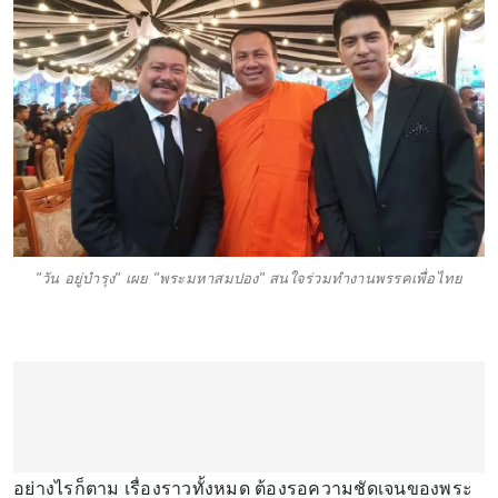
"วัน อยู่บำรุง" เผย "พระมหาสมปอง" สนใจร่วมทำงานพรรคเพื่อไทย
อย่างไรก็ตาม เรื่องราวทั้งหมด ต้องรอความชัดเจนของพระ