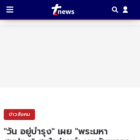
ข่าวสังคม
"วัน อยู่บำรุง" เผย "พระมหา