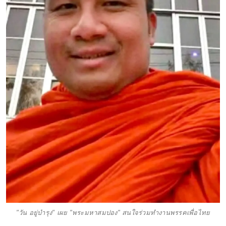
"วัน อยู่บำรุง" เผย "พระมหาสมปอง" สนใจร่วมทำงานพรรคเพื่อไทย