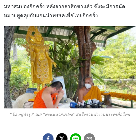
มหาสมปองอีกครั้ง หลังจากลาสิกขาแล้ว ซึ่งจะมีการนัด
หมายพูดคุยกับแกนนำพรรคเพื่อไทยอีกครั้ง
"วัน อยู่บำรุง" เผย "พระมหาสมปอง" สนใจร่วมทำงานพรรคเพื่อไทย