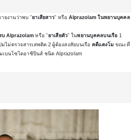
มีรายงานว่าพบ "
ยาเสียสาว
" หรือ
Alprazolam ในพยานบุคคล
พบ Alprazolam
หรือ "
ยาเสียตัว
" ใน
พยานบุคคลบนเรือ
1
 ปมไม่ตรวจสารเสพติด 2 ผู้ต้องสงสัยบนเรือ
คดีแตงโม
ขณะที่
เบนโซไดอาซิปินส์ ชนิด Alprazolam