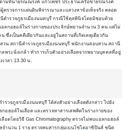
 ตามที่นายรณณรงค์ แก้วเพ็ชร์ ประธานเครือข่ายรณรงค์
ให้ผู้ตรวจการแผ่นดินพิจารณาและแสวงหาข้อเท็จจริง ตลอด
ตำรวจภูธรเมืองนนทบุรี กรณีใช้ดุลพินิจโดยมิชอบด้วย
อลกอฮอล์ในร่างกายของประจักษ์พยานจำนวน 3 คน แต่ไม่
่งเป็นคดีเดียวกันและอยู่ในสถานที่เกิดเหตุเดียวกัน
านสอบสวน สถานีตำรวจภูธรเมืองนนทบุรี พนักงานสอบสวน สถานี
ลพระนั่งเกล้า ทำการเก็บตัวอย่างเลือดจากพยานบุคคลที่อยู่
ึงเวลา 13.30 น.
รวจภูธรเมืองนนทบุรี ได้ส่งตัวอย่างเลือดดังกล่าว ไปยัง
อลกอฮอล์ในเลือด และตรวจหาสารเสพติดในร่างกายของ
างเลือดโดยวิธี Gas Chromatography ตรวจไม่พบแอลกอฮอล์
จำนวน 1 ราย ตรวจพบสารกลุ่มเบนโซไดอาซิปินส์ ชนิด