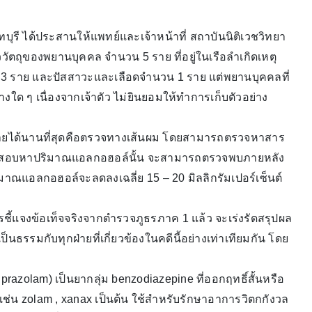
ทบุรี ได้ประสานให้แพทย์และเจ้าหน้าที่ สถาบันนิติเวชวิทยา
ตถุของพยานบุคคล จำนวน 5 ราย ที่อยู่ในเรือลำเกิดเหตุ
3 ราย และปัสสาวะและเลือดจำนวน 1 ราย แต่พยานบุคคลที่
างใด ๆ เนื่องจากเจ้าตัว ไม่ยินยอมให้ทำการเก็บตัวอย่าง
กายได้นานที่สุดคือตรวจทางเส้นผม โดยสามารถตรวจหาสาร
อทดสอบหาปริมาณแอลกอฮอล์นั้น จะสามารถตรวจพบภายหลัง
าณแอลกอฮอล์จะลดลงเฉลี่ย 15 – 20 มิลลิกรัมเปอร์เซ็นต์
ชี้แจงข้อเท็จจริงจากตำรวจภูธรภาค 1 แล้ว จะเร่งรัดสรุปผล
นธรรมกับทุกฝ่ายที่เกี่ยวข้องในคดีนี้อย่างเท่าเทียมกัน โดย
azolam) เป็นยากลุ่ม benzodiazepine ที่ออกฤทธิ์สั้นหรือ
เช่น zolam , xanax เป็นต้น ใช้สำหรับรักษาอาการวิตกกังวล