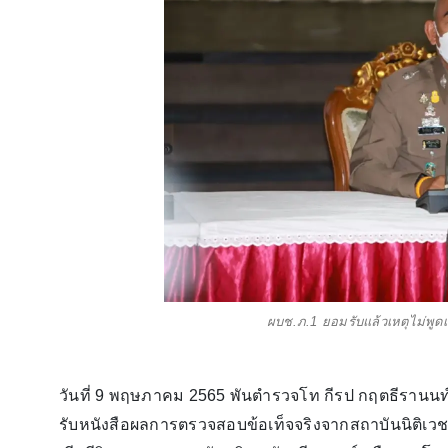
ผบช.ภ.1 ยอมรับแล้วเหตุไม่พูดเรื่
วันที่ 9 พฤษภาคม 2565 พันตำรวจโท กีรป กฤตธีรานนท์ 
รับหนังสือผลการตรวจสอบข้อเท็จจริงจากสถาบันนิติเวช