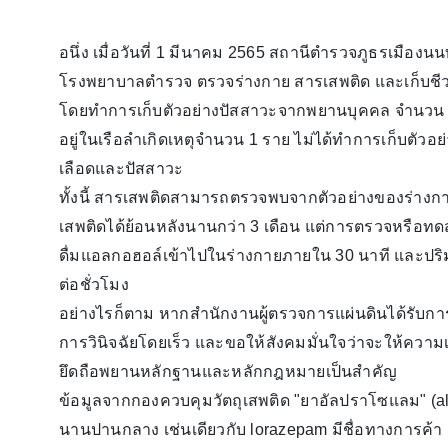
อนึ่ง เมื่อวันที่ 1 มีนาคม 2565 สถานีตำรวจภูธรเมืองนน
โรงพยาบาลตำรวจ ตรวจร่างกาย สารเสพติด และเก็บชีววั
โดยทำการเก็บตัวอย่างปัสสาวะจากพยานบุคคล จำนวน 
อยู่ในเรือลำเกิดเหตุจำนวน 1 ราย ไม่ได้ทำการเก็บตัวอย่
เลือดและปัสสาวะ
ทั้งนี้ สารเสพติดสามารถตรวจพบจากตัวอย่างของร่าง
เสพติดได้ย้อนหลังนานกว่า 3 เดือน แต่การตรวจหรื
ดื่มแอลกอฮอล์เข้าไปในร่างกายภายใน 30 นาที และปริม
ต่อชั่วโมง​
อย่างไรก็ตาม หากสำนักงานผู้ตรวจการแผ่นดินได้รับการ
การวินิจฉัยโดยเร็ว และขอให้สังคมมั่นใจว่าจะให้ความเป็
ยึดถือพยานหลักฐานและหลักกฎหมายเป็นสำคัญ
ข้อมูลจากกองควบคุมวัตถุเสพติด "ยาอัลปราโซแลม" (alpr
นานปานกลาง เช่นเดียวกับ lorazepam มีชื่อทางการค้า 