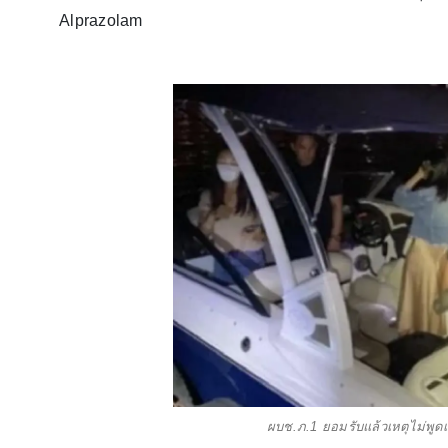
Alprazolam
ผบช.ภ.1 ยอมรับแล้วเหตุไม่พูดเรื่