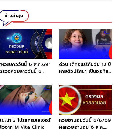
ข่าวล่าสุด
"หวยลาววันนี้ 6 ส.ค.69"
ด่วน เด็กอเมริกันวัย 12 ปี
ตรวจหวยลาววันนี้ 6
หายตัวปริศนา เป็นออทิสติ
สิงหาคม 2569 หวยลาว
ก วอนช่วยตามหา
พัฒนา
แนะนำ 3 โปรแกรมเลเซอร์
หวยฮานอยวันนี้ 6/8/69
สิวจาก M Vita Clinic
ผลหวยฮานอย 6 ส.ค.