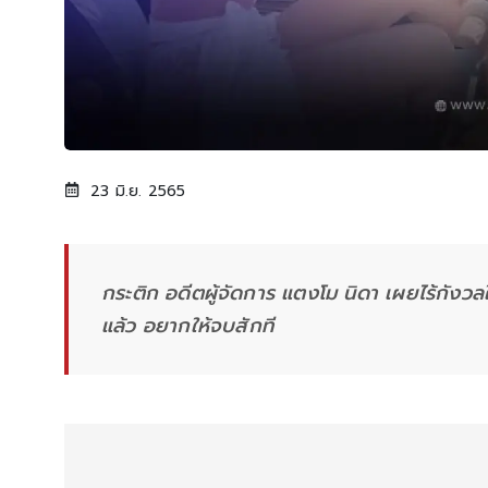
23 มิ.ย. 2565
กระติก อดีตผู้จัดการ แตงโม นิดา เผยไร้กังวลใ
แล้ว อยากให้จบสักที