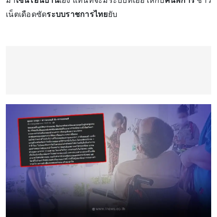
มา
เซ็นโอนบ้าน
เอง แทนที่จะมีระบบที่เอื้อให้กับ
คนพิการ
ชาว
เน็ตเดือดซัด
ระบบราชการไทย
ยับ