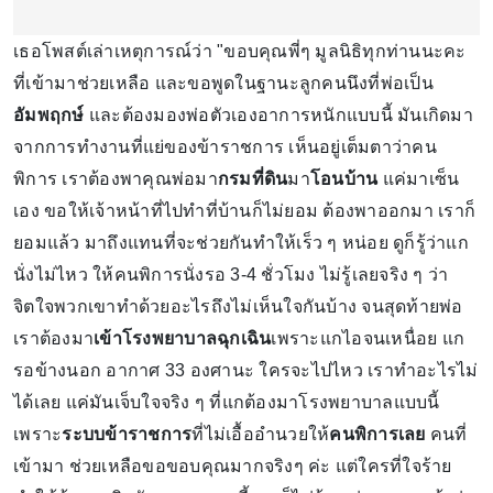
เธอโพสต์เล่าเหตุการณ์ว่า "ขอบคุณพี่ๆ มูลนิธิทุกท่านนะคะ
ที่เข้ามาช่วยเหลือ และขอพูดในฐานะลูกคนนึงที่พ่อเป็น
อัมพฤกษ์
และต้องมองพ่อตัวเองอาการหนักแบบนี้ มันเกิดมา
จากการทำงานที่แย่ของข้าราชการ เห็นอยู่เต็มตาว่าคน
พิการ เราต้องพาคุณพ่อมา
กรมที่ดิน
มา
โอนบ้าน
แค่มาเซ็น
เอง ขอให้เจ้าหน้าที่ไปทำที่บ้านก็ไม่ยอม ต้องพาออกมา เราก็
ยอมแล้ว มาถึงแทนที่จะช่วยกันทำให้เร็ว ๆ หน่อย ดูก็รู้ว่าแก
นั่งไม่ไหว ให้คนพิการนั่งรอ 3-4 ชั่วโมง ไม่รู้เลยจริง ๆ ว่า
จิตใจพวกเขาทำด้วยอะไรถึงไม่เห็นใจกันบ้าง จนสุดท้ายพ่อ
เราต้องมา
เข้าโรงพยาบาลฉุกเฉิน
เพราะแกไอจนเหนื่อย แก
รอข้างนอก อากาศ 33 องศานะ ใครจะไปไหว เราทำอะไรไม่
ได้เลย แค่มันเจ็บใจจริง ๆ ที่แกต้องมาโรงพยาบาลแบบนี้
เพราะ
ระบบข้าราชการ
ที่ไม่เอื้ออำนวยให้
คนพิการเลย
คนที่
เข้ามา ช่วยเหลือขอขอบคุณมากจริงๆ ค่ะ แต่ใครที่ใจร้าย