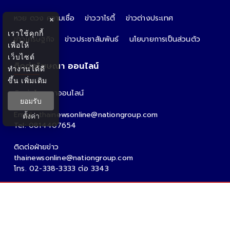
หวย ดวง ความเชื่อ
ข่าววาไรตี้
ข่าวต่างประเทศ
×
เราใช้คุกกี้
ข่าวเศรษฐกิจ
ข่าวประชาสัมพันธ์
นโยบายการเป็นส่วนตัว
เพื่อให้
เว็บไซต์
ติดต่อโฆษณา ออนไลน์
ทำงานได้ดี
ขึ้น
เพิ่มเติม
ติดต่อโฆษณาออนไลน์
ยอมรับ
คุณอ้อ
Email : thainewsonline@nationgroup.com
ตั้งค่า
Tel: 0814407654
ติดต่อฝ่ายข่าว
thainewsonline@nationgroup.com
โทร. 02-338-3333 ต่อ 3343