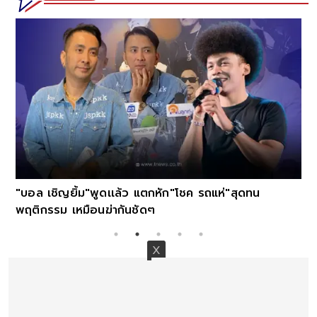
"บอล เชิญยิ้ม"พูดเเล้ว แตกหัก"โชค รถแห่"สุดทน
พฤติกรรม เหมือนฆ่ากันชัดๆ