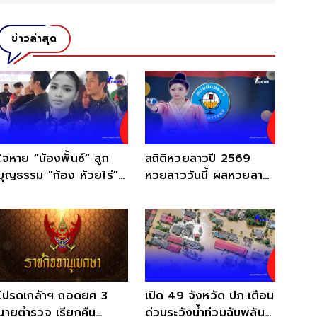
ข่าวล่าสุด
ใจหาย "น้องพั้นช์" ลูก
สถิติหวยลาวปี 2569
บุญธรรม "ก้อง ห้วยไร่"
หวยลาววันนี้ ผลหวยลาว
จากไปกะทันหัน
หวยลาวย้อนหลัง หวย
ลาว
โปรดเกล้าฯ ถอดยศ 3
เปิด 49 จังหวัด ปภ.เตือน
นายตำรวจ เรียกคืน
ด่วนระวังน้ำท่วมฉับพลัน