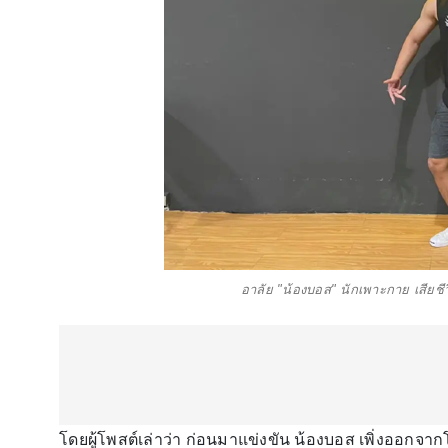
อาลัย "น้องบอส" นักเพาะกาย เสียชี
โดยผู้โพสต์เล่าว่า ก่อนมาแข่งขัน น้องบอส เพิ่งออกจ