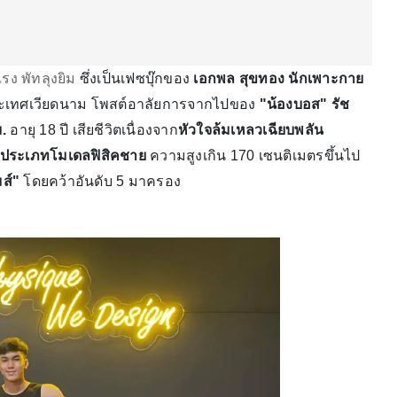
แรง พัทลุงยิม
ซึ่งเป็นเฟซบุ๊กของ
เอกพล สุขทอง นักเพาะกาย
 ที่ประเทศเวียดนาม โพสต์อาลัยการจากไปของ
"น้องบอส"
รัช
.
อายุ 18 ปี เสียชีวิตเนื่องจาก
หัวใจล้มเหลวเฉียบพลัน
 ประเภทโมเดลฟิสิคชาย
ความสูงเกิน 170 เซนติเมตรขึ้นไป
มส์"
โดยคว้าอันดับ 5 มาครอง