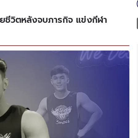
ยชีวิตหลังจบภารกิจ แข่งกีฬา