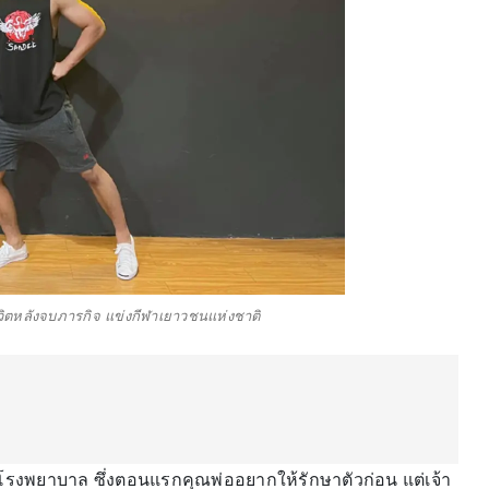
วิตหลังจบภารกิจ แข่งกีฬาเยาวชนแห่งชาติ
ากโรงพยาบาล ซึ่งตอนแรกคุณพ่ออยากให้รักษาตัวก่อน แต่เจ้า