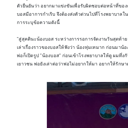
ตัวยืนยันว่า อยากมาแข่งขันเพื่อรับผิดชอบต่อหน้าที่ขอ
บอสมีอาการกำเริบ จึงต้องส่งตัวด่วนไปที่โรงพยาบาลในจัง
การระบุข้อความดังนี้
"สู่สุคตินะน้องบอส ระหว่างการรอการจัดงานวันสุดท้าย #
เล่าเรื่องราวของบอสให้ฟังว่า น้องทุ่มเทมาก ก่อนมา
พ่อก็เปิดรูป "น้องบอส" ก่อนเข้าโรงพยาบาลให้ดู ผมทึ่งกั
เยาวชน พ่อยังเล่าต่อว่าพ่อไม่อยากให้มา อยากให้รักษา