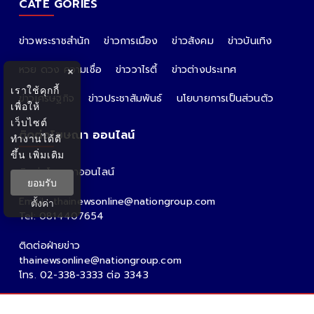
CATE GORIES
ข่าวพระราชสำนัก
ข่าวการเมือง
ข่าวสังคม
ข่าวบันเทิง
หวย ดวง ความเชื่อ
ข่าววาไรตี้
ข่าวต่างประเทศ
×
เราใช้คุกกี้
ข่าวเศรษฐกิจ
ข่าวประชาสัมพันธ์
นโยบายการเป็นส่วนตัว
เพื่อให้
เว็บไซต์
ติดต่อโฆษณา ออนไลน์
ทำงานได้ดี
ขึ้น
เพิ่มเติม
ติดต่อโฆษณาออนไลน์
ยอมรับ
คุณอ้อ
Email : thainewsonline@nationgroup.com
ตั้งค่า
Tel: 0814407654
ติดต่อฝ่ายข่าว
thainewsonline@nationgroup.com
โทร. 02-338-3333 ต่อ 3343