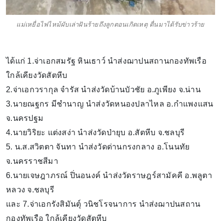
แม่เหยื่อไฟไหม้ผับเล่าฝันร้ายถึงลูกตอนเกิดเหตุ ตื่นมาได้รับข่าวร้าย
ได้แก่ 1.จ่าเอกสมรัฐ หินเธาว์ นำส่งฌาปนสถานกองทัพเรือ
ใกล้เคียงวัดสัตหีบ
2.จ่าเอกวรากุล จำรัส นำส่งวัดบ้านบัวชัย อ.ภูเพียง จ.น่าน
3.นายณฐกร มีชำนาญ นำส่งวัดหนองปลาไหล อ.กำแพงแสน
จ.นครปฐม
4.นายวิริยะ แต่งสง่า นำส่งวัดป่ายุบ อ.สัตหีบ จ.ชลบุรี
5. น.ส.สวิตตา จันทา นำส่งวัดด่านกรงกลาง อ.โนนทัย
จ.นครราชสีมา
6.นายเจษฎาภรณ์ ปิ่นอนงค์ นำส่งวัดราษฎร์สามัคคี อ.พลูตา
หลวง จ.ชลบุรี
และ 7.จ่าเอกรังสิมันตุ์ วนิชโรจนาการ นำส่งฌาปนสถาน
กองทัพเรือ ใกล้เคียงวัดสัตหีบ