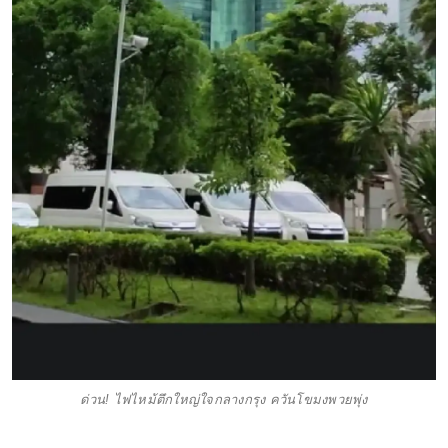
ด่วน! ไฟไหม้ตึกใหญ่ใจกลางกรุง ควันโขมงพวยพุ่ง