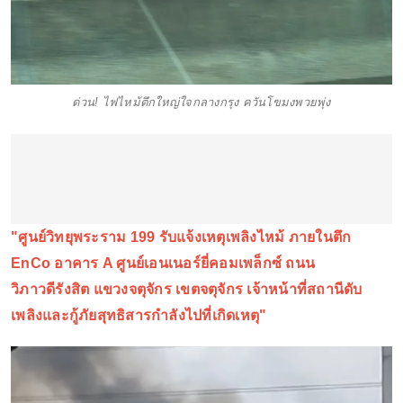
ด่วน! ไฟไหม้ตึกใหญ่ใจกลางกรุง ควันโขมงพวยพุ่ง
"ศูนย์วิทยุพระราม 199 รับแจ้งเหตุเพลิงไหม้ ภายในตึก
EnCo อาคาร A ศูนย์เอนเนอร์ยี่คอมเพล็กซ์ ถนน
วิภาวดีรังสิต แขวงจตุจักร เขตจตุจักร เจ้าหน้าที่สถานีดับ
เพลิงและกู้ภัยสุทธิสารกำลังไปที่เกิดเหตุ"