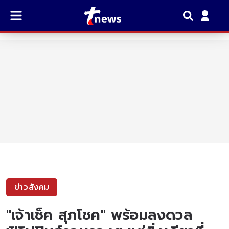
ข่าวสังคม
"เจ้าเช็ค สุภโชค" พร้อมลงดวล