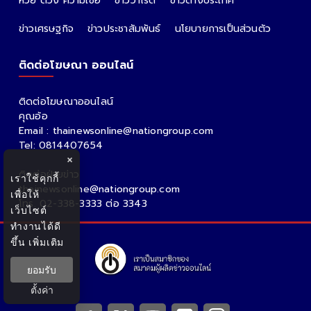
หวย ดวง ความเชื่อ
ข่าววาไรตี้
ข่าวต่างประเทศ
ข่าวเศรษฐกิจ
ข่าวประชาสัมพันธ์
นโยบายการเป็นส่วนตัว
ติดต่อโฆษณา ออนไลน์
ติดต่อโฆษณาออนไลน์
คุณอ้อ
Email : thainewsonline@nationgroup.com
Tel: 0814407654
×
ติดต่อฝ่ายข่าว
เราใช้คุกกี้
thainewsonline@nationgroup.com
เพื่อให้
โทร. 02-338-3333 ต่อ 3343
เว็บไซต์
ทำงานได้ดี
ขึ้น
เพิ่มเติม
ยอมรับ
ตั้งค่า