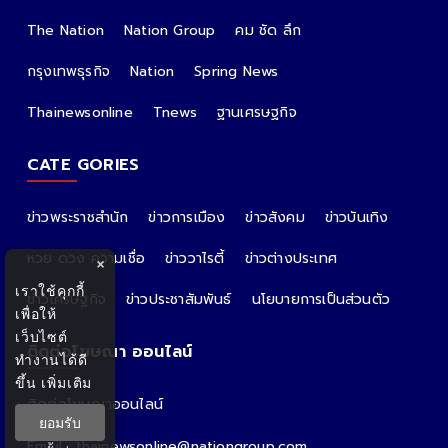
The Nation
Nation Group
คม ชัด ลึก
กรุงเทพธุรกิจ
Nation
Spring News
Thainewsonline
Tnews
ฐานเศรษฐกิจ
CATE GORIES
ข่าวพระราชสำนัก
ข่าวการเมือง
ข่าวสังคม
ข่าวบันเทิง
หวย ดวง ความเชื่อ
ข่าววาไรตี้
ข่าวต่างประเทศ
×
เราใช้คุกกี้
ข่าวเศรษฐกิจ
ข่าวประชาสัมพันธ์
นโยบายการเป็นส่วนตัว
เพื่อให้
เว็บไซต์
ติดต่อโฆษณา ออนไลน์
ทำงานได้ดี
ขึ้น
เพิ่มเติม
ติดต่อโฆษณาออนไลน์
ยอมรับ
คุณอ้อ
Email : thainewsonline@nationgroup.com