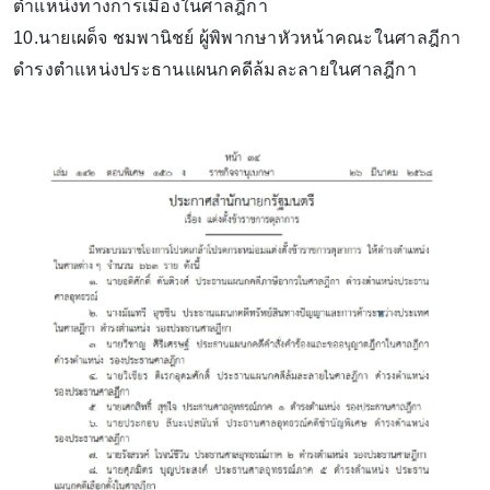
ตำแหน่งทางการเมืองในศาลฎีกา
10.นายเผด็จ ชมพานิชย์ ผู้พิพากษาหัวหน้าคณะในศาลฎีกา
ดำรงตำแหน่งประธานแผนกคดีล้มละลายในศาลฎีกา