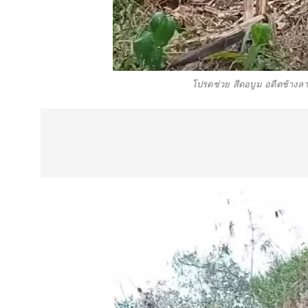
โปรดช่วย สีดอบูม อดีตช้างลา