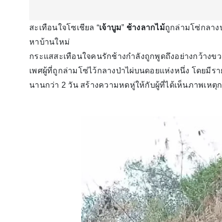
สะเทือนใจโซเชียล “
เจ้าบูม
”
ช้างลากไม้
ถูกล่ามโซ่กลางป
หาบ้านใหม่
กระแสสะเทือนใจคนรักช้างกำลังถูกพูดถึงอย่างกว้างขว
เพศผู้ที่ถูกล่ามโซ่ไว้กลางป่าไผ่บนดอยแห่งหนึ่ง โดยมีรา
นานกว่า 2 วัน สร้างความหดหู่ให้กับผู้ที่ได้เห็นภาพเหตุ