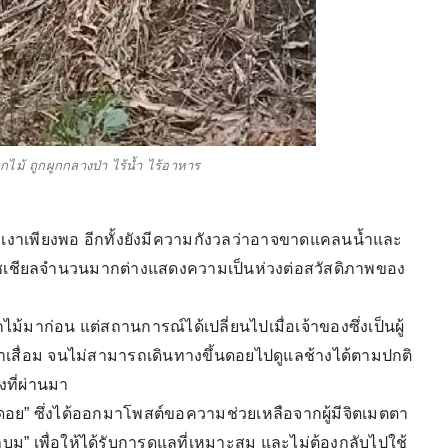
กไม้ ถูกผูกกลางป่า ไร้น้ำ ไร้อาหาร
ร่มเงาเพียงพอ อีกทั้งยังมีความกังวลว่าอาจขาดแคลนน้ำและ
้งานโซเชียลจำนวนมากต่างแสดงความเป็นห่วงต่อสวัสดิภาพของ
กไม้มาก่อน แต่สถานการณ์ได้เปลี่ยนไปเมื่อเจ้าของซึ่งเป็นผู้
เสื่อม จนไม่สามารถเดินทางขึ้นดอยไปดูแลช้างได้ตามปกติ
ที่ผ่านมา
ช้างดอย” ซึ่งได้ออกมาโพสต์ขอความช่วยเหลือจากผู้มีจิตเมตตา
้าบูม” เพื่อให้ได้รับการดูแลที่เหมาะสม และไม่ต้องกลับไปใช้