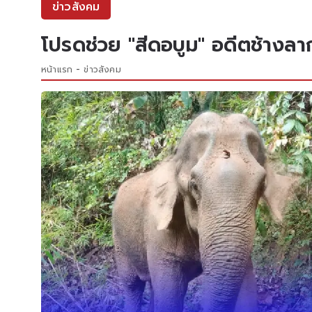
ข่าวสังคม
โปรดช่วย "สีดอบูม" อดีตช้างลากไ
หน้าแรก
ข่าวสังคม