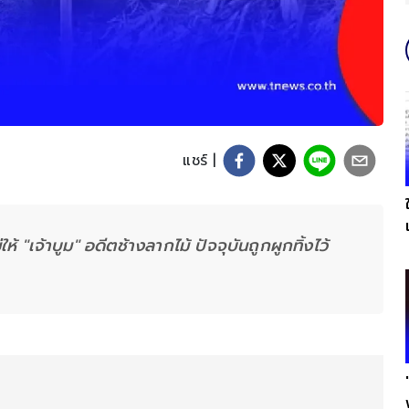
แชร์ |
 "เจ้าบูม" อดีตช้างลากไม้ ปัจจุบันถูกผูกทิ้งไว้