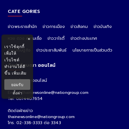
CATE GORIES
ข่าวพระราชสำนัก
ข่าวการเมือง
ข่าวสังคม
ข่าวบันเทิง
หวย ดวง ความเชื่อ
ข่าววาไรตี้
ข่าวต่างประเทศ
×
เราใช้คุกกี้
ข่าวเศรษฐกิจ
ข่าวประชาสัมพันธ์
นโยบายการเป็นส่วนตัว
เพื่อให้
เว็บไซต์
ติดต่อโฆษณา ออนไลน์
ทำงานได้ดี
ขึ้น
เพิ่มเติม
ติดต่อโฆษณาออนไลน์
ยอมรับ
คุณอ้อ
Email : thainewsonline@nationgroup.com
ตั้งค่า
Tel: 0814407654
ติดต่อฝ่ายข่าว
thainewsonline@nationgroup.com
โทร. 02-338-3333 ต่อ 3343