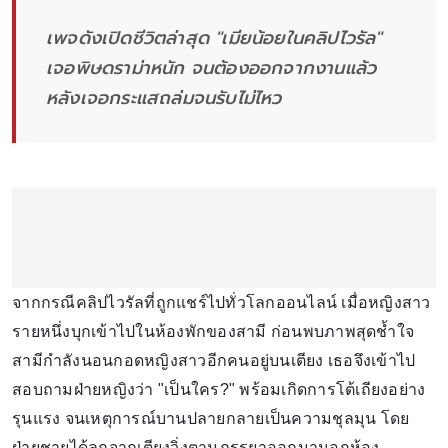
เพจดังเปิดชีวิตล่าสุด "เมียน้อยในคลิปไวรัล"
เจอพิษดราม่าหนัก จนต้องออกจากงานแล้ว
หลังเจอกระแสถล่มจนรับไม่ไหว
จากกรณีคลิปไวรัลที่ถูกแชร์ไปทั่วโลกออนไลน์ เมื่อหญิงสาว
รายหนึ่งบุกเข้าไปในห้องพักของสามี ก่อนพบภาพสุดช้ำใจ
สามีกำลังนอนกอดหญิงสาวอีกคนอยู่บนเตียง เธอจึงเข้าไป
สอบถามฝ่ายหญิงว่า "เป็นใคร?" พร้อมเกิดการโต้เถียงอย่าง
รุนแรง จนเหตุการณ์บานปลายกลายเป็นความชุลมุน โดย
ฝ่ายชายได้ลุกจากเตียงวิ่งตามภรรยาออกมานอกห้อง