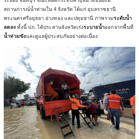
ระยอง จันทบุรี ขณะที่ผลกระทบพายุหมาอ๊อนยังมี
สถานการณ์น้ำท่วมใน 4 จังหวัด ได้แก่ อุบลราชธานี
พระนครศรีอยุธยา อ่างทอง และปทุมธานี ภาพรวม
ระดับน้ำ
ลดลง
ทั้งนี้ ปภ. ได้ประสานจังหวัดเร่ง
ระบายน้ำ
ออกจากพื้นที่
น้ำท่วมขัง
และดูแลผู้ประสบภัยอย่างต่อเนื่อง