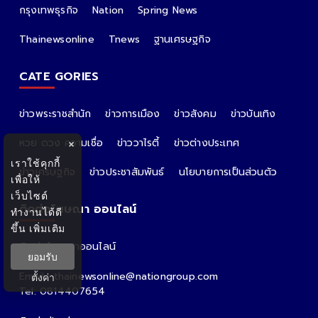
กรุงเทพธุรกิจ
Nation
Spring News
Thainewsonline
Tnews
ฐานเศรษฐกิจ
CATE GORIES
ข่าวพระราชสำนัก
ข่าวการเมือง
ข่าวสังคม
ข่าวบันเทิง
หวย ดวง ความเชื่อ
ข่าววาไรตี้
ข่าวต่างประเทศ
×
เราใช้คุกกี้
ข่าวเศรษฐกิจ
ข่าวประชาสัมพันธ์
นโยบายการเป็นส่วนตัว
เพื่อให้
เว็บไซต์
ติดต่อโฆษณา ออนไลน์
ทำงานได้ดี
ขึ้น
เพิ่มเติม
ติดต่อโฆษณาออนไลน์
ยอมรับ
คุณอ้อ
Email : thainewsonline@nationgroup.com
ตั้งค่า
Tel: 0814407654