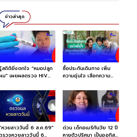
ข่าวล่าสุด
รู้สถิติยิ่งตกใจ "หมอปลูก
ซื้อประกันเดินทาง เพิ่ม
ผม" เผยผลตรวจ HIV
ความอุ่นใจ เลือกความ
หลายคนไม่รู้ตัวมาก่อน
คุ้มครองได้ทุกทริป
"หวยลาววันนี้ 6 ส.ค.69"
ด่วน เด็กอเมริกันวัย 12 ปี
ตรวจหวยลาววันนี้ 6
หายตัวปริศนา เป็นออทิสติ