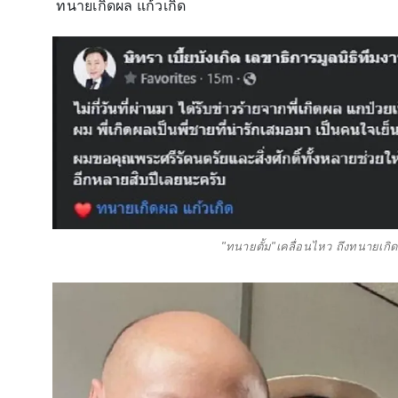
ทนายเกิดผล แก้วเกิด
"ทนายตั้ม"เคลื่อนไหว ถึงทนายเกิดผ