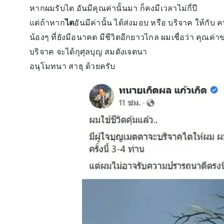
หากผมรับไต อันมีคุณค่านั้นมา ก็คงมีเวลาไม่กี่ปี
แต่ถ้าหาก
ไต
อันมีค่านั้น ได้ส่งมอบ หรือ บริจาค ให้กับ 
น้องๆ ที่ยังมีอนาคต มีชีวิตอีกยาวไกล ผมเชื่อว่า คุณค่
บริจาค จะได้กุศุลบุญ สมดังเจตนา
อนุโมทนา สาธุ ด้วยครับ