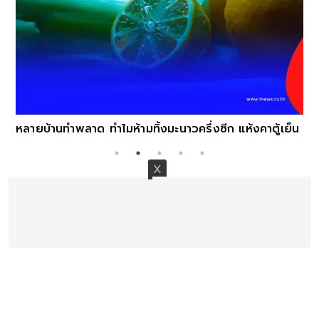
หลายบ้านทำพลาด ทำไมห้ามทิ้งมะนาวครึ่งซีก แห้งคาตู้เย็น