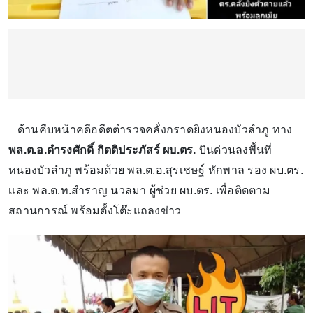
ด้านคืบหน้าคดีอดีตตำรวจคลั่งกราดยิงหนองบัวลำภู ทาง
พล.ต.อ.ดำรงศักดิ์ กิตติประภัสร์ ผบ.ตร.
บินด่วนลงพื้นที่
หนองบัวลำภู พร้อมด้วย พล.ต.อ.สุรเชษฐ์ หักพาล รอง ผบ.ตร.
เเละ พล.ต.ท.สำราญ นวลมา ผู้ช่วย ผบ.ตร. เพื่อติดตาม
สถานการณ์ พร้อมตั้งโต๊ะแถลงข่าว