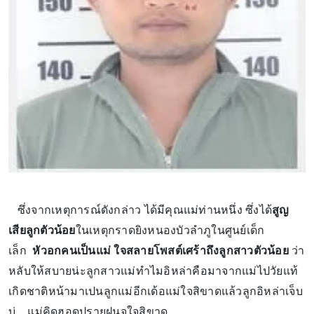
ซึ่งจากเหตุการณ์ดังกล่าว ได้มีคุณแม่ท่านหนึ่ง ซึ่งได้
สูญ
เสียลูกตัวน้อย
ในเหตุกราดยิงหนองบัวลำภูในศูนย์เด็ก
เล็ก
หัวอกคนเป็นแม่ ใจสลายโพสต์เศร้าถึงลูกสาวตัวน้อย
ว่า
หลับให้สบายน่ะลูกสาวแม่ทำไมอิหล่าคือมาจากแม่ไปวัยแท้
เกิดชาติหน้ามาเปนลูกแม่อีกเด้อแม่ใจสิขาดแล้วลูกอิหล่าเจ็บ
บ่ ...แม่คิดฮอดปรายฝนจใจสิขาด