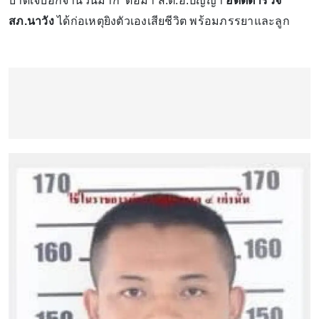
บาดเจ็บอีกจำนวนมาก ต่อมา ส.ต.อ.ปัญญา
อดีตตำรวจ
สภ.นาวัง
ได้ก่อเหตุยิงตัวเองเสียชีวิต พร้อมภรรยาและลูก