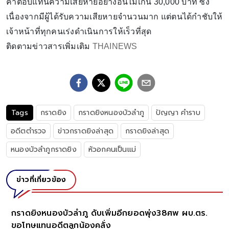
ค่าตอบแทนความเสียหายอย่างอื่นไม่เกิน 30,000 บาท ซึ่ง
เนื่องจากมีผู้ได้รับความเสียหายจำนวนมาก แต่ตนได้กำชับให้
เจ้าหน้าที่ทุกคนเร่งดำเนินการให้เร็วที่สุด
ติดตามข่าวสารเพิ่มเติม
THAINEWS
Tags
กราดยิง
กราดยิงหนองบัวลําภู
ปัญญา คำราบ
อดีตตำรวจ
ข่าวกราดยิงล่าสุด
กราดยิงล่าสุด
หนองบัวลำภูกราดยิง
หัวอกคนเป็นแม่
ข่าวที่เกี่ยวข้อง
กราดยิงหนองบัวลำภู ดับเพิ่มอีกยอดพุ่ง38ศพ ผบ.ตร.
ขอโทษแทนอดีตลูกน้องคลั่ง