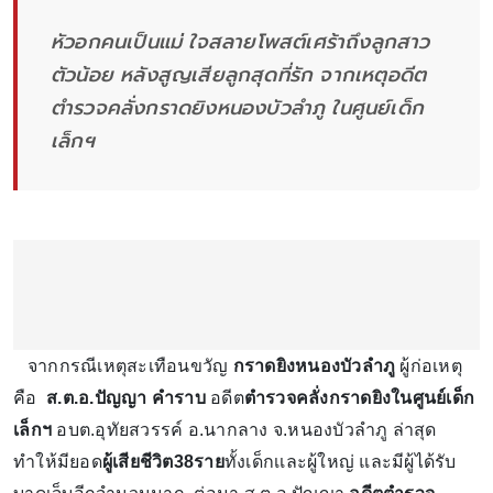
หัวอกคนเป็นแม่ ใจสลายโพสต์เศร้าถึงลูกสาว
ตัวน้อย หลังสูญเสียลูกสุดที่รัก จากเหตุอดีต
ตำรวจคลั่งกราดยิงหนองบัวลำภู ในศูนย์เด็ก
เล็กฯ
จากกรณีเหตุสะเทือนขวัญ
กราดยิงหนองบัวลำภู
ผู้ก่อเหตุ
คือ
ส.ต.อ.ปัญญา คำราบ
อดีต
ตำรวจคลั่งกราดยิงในศูนย์เด็ก
เล็กฯ
อบต.อุทัยสวรรค์ อ.นากลาง จ.หนองบัวลำภู ล่าสุด
ทำให้มียอด
ผู้เสียชีวิต38ราย
ทั้งเด็กเเละผู้ใหญ่ และมีผู้ได้รับ