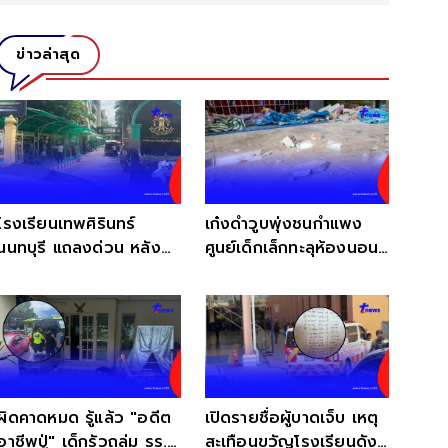
ข่าวล่าสุด
โรงเรียนเทพศิรินทร์
เก๋งดำวูบพุ่งชนกำแพง
นนทบุรี แถลงด่วน หลัง
ศูนย์เด็กเล็กทะลุห้องนอน
เกิดเหตุสะเทือนขวัญ
เจ็บ 15 ราย
ผิดคาดหมด รู้แล้ว "อดีต
เปิดรายชื่อผู้บาดเจ็บ เหตุ
อาชีพปู่" เด็กรัวถล่ม รร.
สะเทือนขวัญโรงเรียนดัง