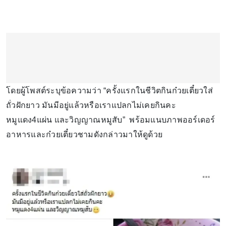
โดยผู้โพสต์ระบุข้อความว่า “ครั้งแรกในชีวิตกินก๋วยเตี๋ยวใส่
ถั่วฝักยาว มันมีอยู่แล้วหรือเราแปลกไม่เคยกินคะ
หมูแดง4แผ่น และวิญญาณหมูสับ” พร้อมแนบภาพออร์เดอร์
อาหารและก๋วยเตี๋ยวชามดังกล่าวมาให้ดูด้วย