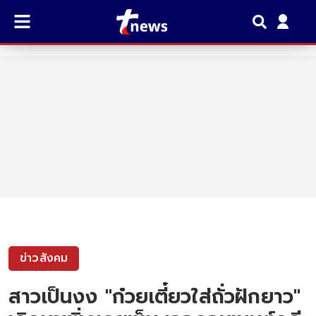
ข่าวสังคม
สาวเป็นงง "ก๋วยเตี๋ยวใส่ถั่วฝักยาว"