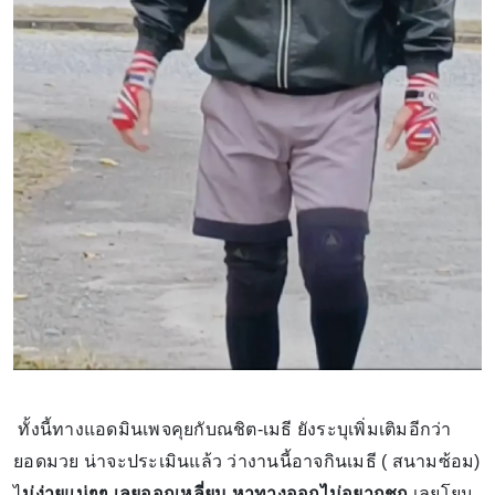
ทั้งนี้ทางแอดมินเพจคุยกับณชิต-เมธี ยังระบุเพิ่มเติมอีกว่า
ยอดมวย น่าจะประเมินแล้ว ว่างานนี้อาจกินเมธี ( สนามซ้อม)
ไ
ม่ง่ายแน่ๆๆ เลยออกเหลี่ยม หาทางออกไม่อยากชก
เลยโยน