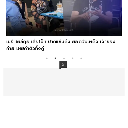
เมธี โผล่คุย เสี่ยโบ๊ท ปากแซ่บถึง ยอดวันเผด็จ เจ้าของ
ค่าย เผยค่าตัวทั้งคู่