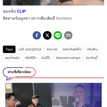
ชมคลิป
CLIP
ติดตามข้อมูลข่าวสารเพิ่มเติมที่
thainews
Tags
เมธี อมรวุฒิกุล
ชกมวย
ยอดวันเผด็จ
เดิมพัน
ลดน้ำหนัก
เสี่ยโบ๊ท
จับโป๊ะ
อัพเดทข่าวล่าสุด
ข่าววันนี้
ข่าวที่เกี่ยวข้อง