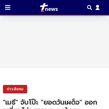
ข่าวสังคม
"เมธี" จับโป๊ะ "ยอดวันเผด็จ" ออก