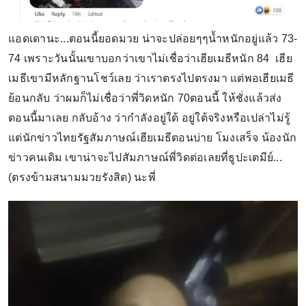
แอดเดานะ...ตอนนี้ยอดมวย น่าจะปล่อยๆๆน้ำหนักอยู่แล้ว 73-
74 เพราะวันนั้นเขาบอกว่าเขาไม่เชื่อว่าเฮียเมธีหนัก 84 เฮีย
เมธีเขามีหลักฐานโชว์เลย ว่าเราตรงไปตรงมา แต่พอเฮียเมธี
ย้อนกลับ ว่าผมก็ไม่เชื่อว่าพี่วิดหนัก 70ตอนนี้ ให้ชั่งแล้วส่ง
ตอนนี้มาเลย กลับอ้าง ว่ากำลังอยู่ใต้ อยู่ใต้จริงหรือเปล่าไม่รู้
แต่นักข่าวไทยรัฐสัมภาษณ์เฮียเมธีตอนบ่าย โมงเสร็จ น้องนัก
ข่าวคนเดิม เขาน่าจะไปสัมภาษณ์พี่วิดต่อเลยที่ธูปะเตมีย์...
(ตรงข้ามสนามมวยรังสิต) นะพี่