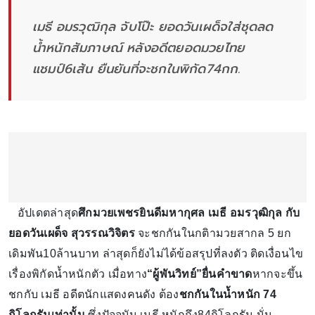
เมธี อมรวุฒิกุล จับโป๊ะ ยอดวันเผด็จใส่ชุดลด
น้ำหนักสัมภาษณ์ หลังอดีตยอดมวยไทย
แชมป์6เส้น ยืนยันที่จะชกในพิกัด74กก.
อัปเดตล่าสุด
ศึกมวยเพชรยินดีมหากุศล เมธี อมรวุฒิกุล กับ
ยอดวันเผด็จ สุวรรณวิจิตร
จะชกกันในกติามวยสากล 5 ยก
เดิมพัน10ล้านบาท ล่าสุดก็ยังไม่ได้ข้อสรุปที่ลงตัว ติดเงื่อนไข
เรื่องพิกัดน้ำหนักตัว เมื่อทาง
“ผู้พันวิทย์”ยื่นคำขาด
หากจะขึ้น
ชกกับ เมธี อดีตนักแสดงคนดัง ต้อง
ชกกันในน้ำหนัก 74
กิโลกรัมเท่านั้น
ซึ่งปัจจุบัน เมธี หนักถึง84กิโลกรัม นั่น