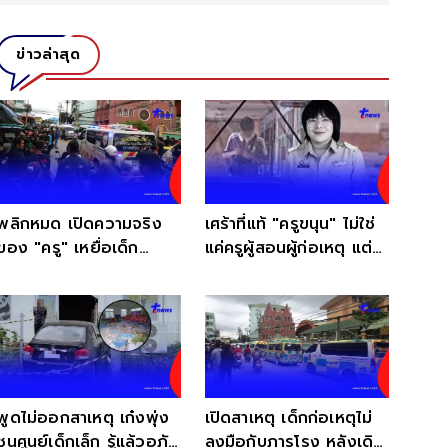
ข่าวล่าสุด
พลิกหมด เปิดความจริง
เศร้าที่แท้ "ครูขนุน" ไม่ใช่
ของ "ครู" เหยื่อเด็ก
แค่ครูผู้สอนผู้ก่อเหตุ แต่มี
เทพศิรินทร์ นนทบุรี
พระคุณมากกว่านั้น
พูดไม่ออกสาเหตุ เก๋งพุ่ง
เปิดสาเหตุ เด็กก่อเหตุไม่
ชนศูนย์เด็กเล็ก รู้แล้วอภัย
ลงมือกับภารโรง หลังเดิน