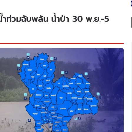
งน้ำท่วมฉับพลัน น้ำป่า 30 พ.ย.-5